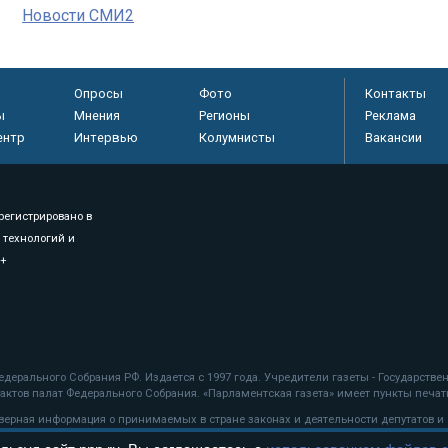
Новости СМИ2
Опросы
Фото
Контакты
ы
Мнения
Регионы
Реклама
ентр
Интервью
Колумнисты
Вакансии
регистрировано в
 технологий и
8+
.
дерального Собрания РФ. Издается с 1997 года. Учредители газеты - Государств
ктов палат Федерального Собрания. «Парламентская газета» имеет пункты печати
оверная информация о принимаемых в стране законах и деятельности депутатов и