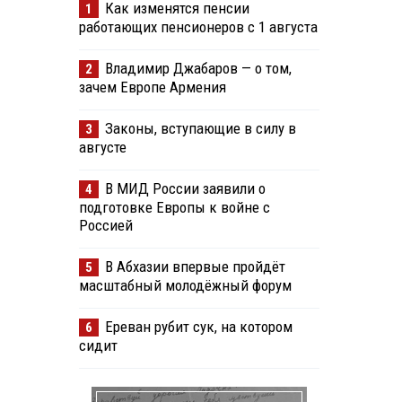
Как изменятся пенсии
1
работающих пенсионеров с 1 августа
Владимир Джабаров — о том,
2
зачем Европе Армения
Законы, вступающие в силу в
3
августе
В МИД России заявили о
4
подготовке Европы к войне с
Россией
В Абхазии впервые пройдёт
5
масштабный молодёжный форум
Ереван рубит сук, на котором
6
сидит