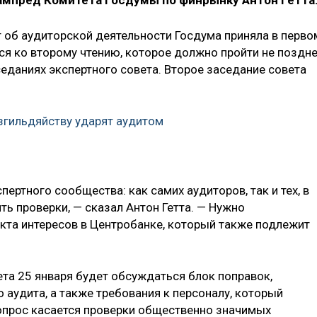
ампред Комитета Госдумы по финрынку Антон Гетта
т об аудиторской деятельности Госдума приняла в перво
ится ко второму чтению, которое должно пройти не поздн
еданиях экспертного совета. Второе заседание совета
гильдяйству ударят аудитом
ертного сообщества: как самих аудиторов, так и тех, в
ь проверки, — сказал Антон Гетта. — Нужно
кта интересов в Центробанке, который также подлежит
ета 25 января будет обсуждаться блок поправок,
 аудита, а также требования к персоналу, который
опрос касается проверки общественно значимых