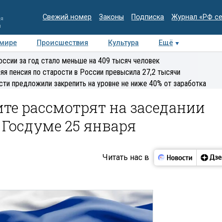
Свежий номер
Законы
Подписка
Журнал «РФ с
ия
и
 мире
Происшествия
Культура
Ещё
Медиацентр
Интервью
Колумнисты
Делова
оссии за год стало меньше на 409 тысяч человек
эксперт
яя пенсия по старости в России превысила 27,2 тысячи
сти предложили закрепить на уровне не ниже 40% от заработка
ите рассмотрят на заседании
 Госдуме 25 января
Читать нас в