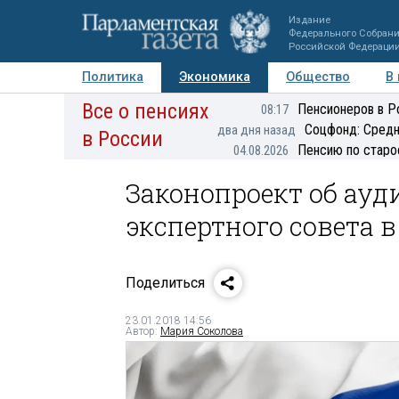
Издание
Федерального Собран
Российской Федераци
Политика
Экономика
Общество
В
Все о пенсиях
Фото
Авторы
Персоны
Мнения
Регионы
Пенсионеров в Р
08:17
Соцфонд: Средн
два дня назад
в России
Пенсию по старо
04.08.2026
Законопроект об ауд
экспертного совета в
Поделиться
23.01.2018 14:56
Автор:
Мария Соколова