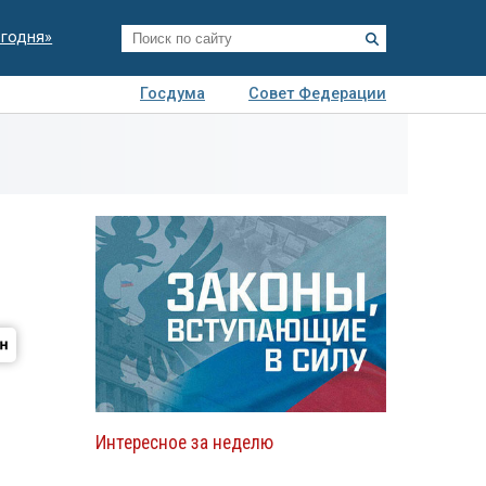
егодня»
Госдума
Совет Федерации
я
Авто
Недвижимость
Технологии
иза
Интересное за неделю