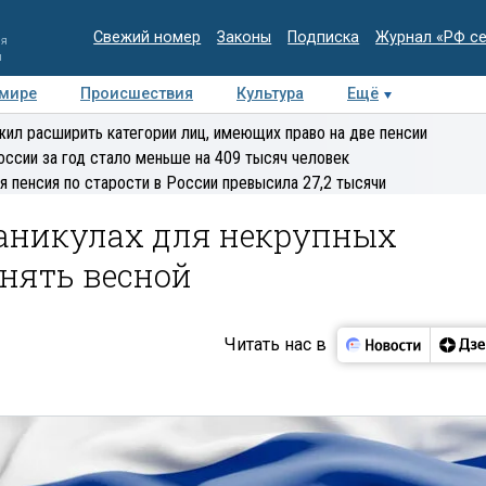
Свежий номер
Законы
Подписка
Журнал «РФ с
ия
и
 мире
Происшествия
Культура
Ещё
Медиацентр
Интервью
Колумнисты
Делова
ил расширить категории лиц, имеющих право на две пенсии
эксперт
оссии за год стало меньше на 409 тысяч человек
я пенсия по старости в России превысила 27,2 тысячи
каникулах для некрупных
нять весной
Читать нас в