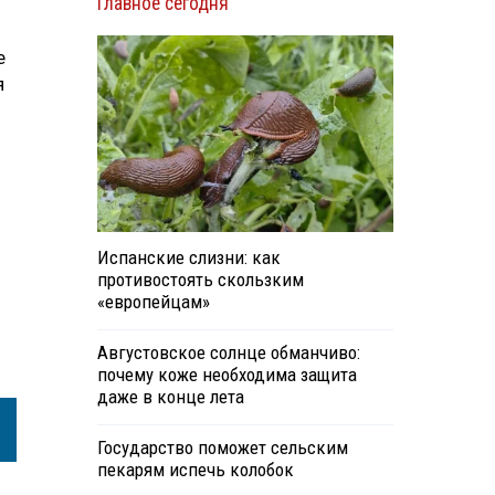
Главное сегодня
е
я
Испанские слизни: как
противостоять скользким
«европейцам»
Августовское солнце обманчиво:
почему коже необходима защита
даже в конце лета
Государство поможет сельским
пекарям испечь колобок