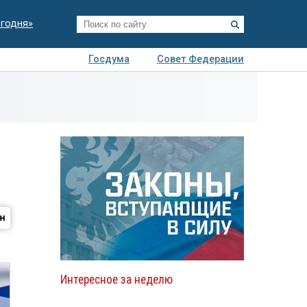
егодня»
Госдума
Совет Федерации
я
Авто
Недвижимость
Технологии
иза
Интересное за неделю