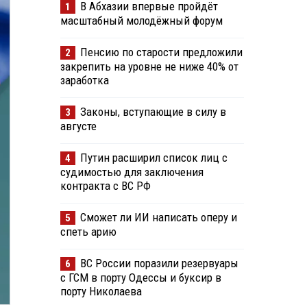
В Абхазии впервые пройдёт
1
масштабный молодёжный форум
Пенсию по старости предложили
2
закрепить на уровне не ниже 40% от
заработка
Законы, вступающие в силу в
3
августе
Путин расширил список лиц с
4
судимостью для заключения
контракта с ВС РФ
Сможет ли ИИ написать оперу и
5
спеть арию
ВС России поразили резервуары
6
с ГСМ в порту Одессы и буксир в
порту Николаева