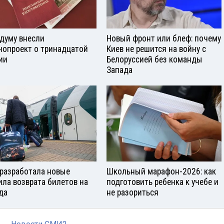
сдуму внесли
Новый фронт или блеф: почему
нопроект о тринадцатой
Киев не решится на войну с
ии
Белоруссией без команды
Запада
разработала новые
Школьный марафон-2026: как
ила возврата билетов на
подготовить ребенка к учебе и
да
не разориться