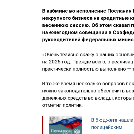
В кабмине во исполнение Послания 
некрупного бизнеса на кредитные ка
весеннюю сессию. Об этом сказал
на ежегодном совещании в Совфеде
руководителей федеральных минист
«Очень тезисно скажу о наших основн
на 2025 год. Прежде всего, о реализа
практически полностью выполнено — т
В то же время несколько вопросов пок
нужно законодательно обеспечить во
денежных средств во вклады, которы
отметил политик.
В бюджете нашли 
полицейским