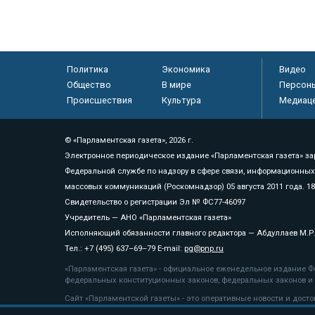
Политика
Экономика
Видео
Общество
В мире
Персон
Происшествия
Культура
Медиац
© «Парламентская газета», 2026 г.
Электронное периодическое издание «Парламентская газета» за
Федеральной службе по надзору в сфере связи, информационных
массовых коммуникаций (Роскомнадзор) 05 августа 2011 года. 1
Свидетельство о регистрации Эл № ФС77-46097
Учредитель — АНО «Парламентская газета»
Исполняющий обязанности главного редактора — Абдуллаев М.Р
Тел.: +7 (495) 637–69–79 E-mail:
pg@pnp.ru
«Парламентская газета» - официальное еженедельное издание Фе
федеральных конституционных законов, федеральных законов и а
Сайт «Парламентской газеты» - это оперативные новости и дост
«Парламентской газеты» активная ссылка на pnp.ru обязательна.