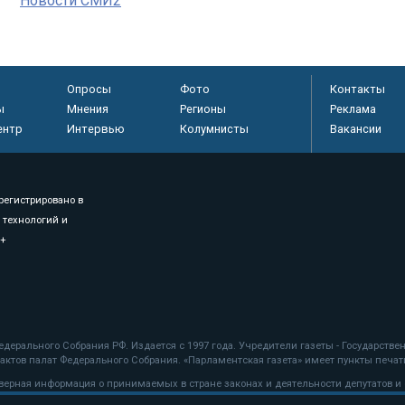
Новости СМИ2
Опросы
Фото
Контакты
ы
Мнения
Регионы
Реклама
ентр
Интервью
Колумнисты
Вакансии
регистрировано в
 технологий и
8+
.
дерального Собрания РФ. Издается с 1997 года. Учредители газеты - Государств
ктов палат Федерального Собрания. «Парламентская газета» имеет пункты печати
оверная информация о принимаемых в стране законах и деятельности депутатов и