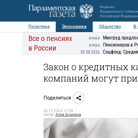
Издание
Федерального Собран
Российской Федераци
Политика
Экономика
Общество
В
Все о пенсиях
Фото
Авторы
Персоны
Мнения
Регионы
Минтруд предлож
вчера
Пенсионеров в Р
вчера
в России
Соцфонд: Средня
05.08.2026
Закон о кредитных 
компаний могут при
Поделиться
03.12.2024 12:59
Автор:
Анна Шушкина