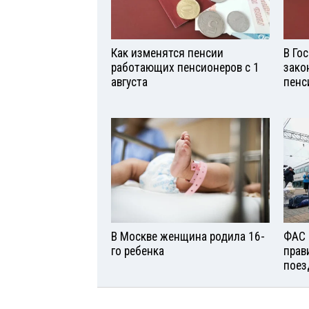
Как изменятся пенсии
В Го
работающих пенсионеров с 1
зако
августа
пенс
В Москве женщина родила 16-
ФАС 
го ребенка
прав
поез