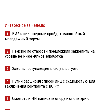
Интересное за неделю
В Абхазии впервые пройдёт масштабный
1
молодёжный форум
Пенсию по старости предложили закрепить на
2
уровне не ниже 40% от заработка
Законы, вступающие в силу в августе
3
Путин расширил список лиц с судимостью для
4
заключения контракта с ВС РФ
Сможет ли ИИ написать оперу и спеть арию
5