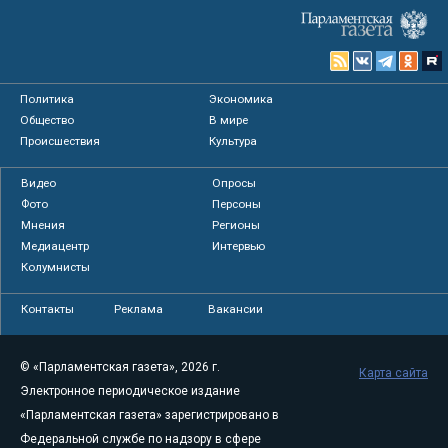
Политика
Экономика
Общество
В мире
Происшествия
Культура
Видео
Опросы
Фото
Персоны
Мнения
Регионы
Медиацентр
Интервью
Колумнисты
Контакты
Реклама
Вакансии
© «Парламентская газета», 2026 г.
Карта сайта
Электронное периодическое издание
«Парламентская газета» зарегистрировано в
Федеральной службе по надзору в сфере