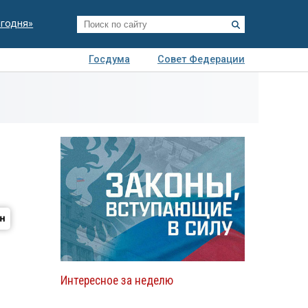
егодня»
Госдума
Совет Федерации
я
Авто
Недвижимость
Технологии
иза
с
Интересное за неделю