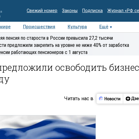
Свежий номер
Законы
Подписка
Журнал «РФ с
ия
и
 мире
Происшествия
Культура
Ещё
Медиацентр
Интервью
Колумнисты
Делова
яя пенсия по старости в России превысила 27,2 тысячи
эксперт
сти предложили закрепить на уровне не ниже 40% от заработка
енсии работающих пенсионеров с 1 августа
предложили освободить бизне
оду
Читать нас в