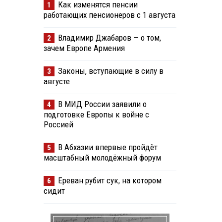
Как изменятся пенсии
1
работающих пенсионеров с 1 августа
Владимир Джабаров — о том,
2
зачем Европе Армения
Законы, вступающие в силу в
3
августе
В МИД России заявили о
4
подготовке Европы к войне с
Россией
В Абхазии впервые пройдёт
5
масштабный молодёжный форум
Ереван рубит сук, на котором
6
сидит