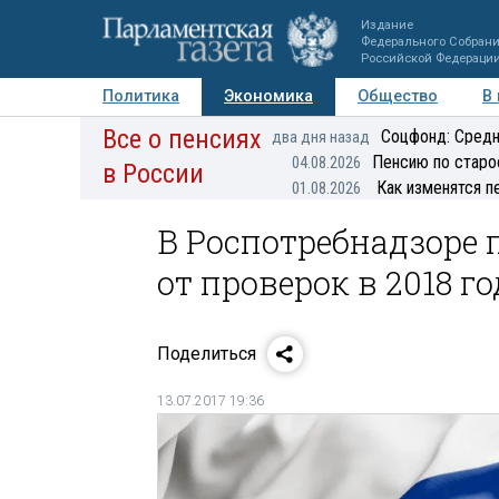
Издание
Федерального Собран
Российской Федераци
Политика
Экономика
Общество
В
Все о пенсиях
Фото
Авторы
Персоны
Мнения
Регионы
Соцфонд: Средн
два дня назад
Пенсию по старо
04.08.2026
в России
Как изменятся п
01.08.2026
В Роспотребнадзоре 
от проверок в 2018 г
Поделиться
13.07.2017 19:36