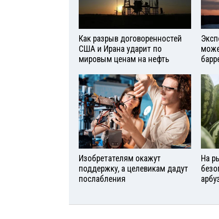
Как разрыв договоренностей
Эксп
США и Ирана ударит по
може
мировым ценам на нефть
барр
Изобретателям окажут
На р
поддержку, а целевикам дадут
безо
послабления
арбу