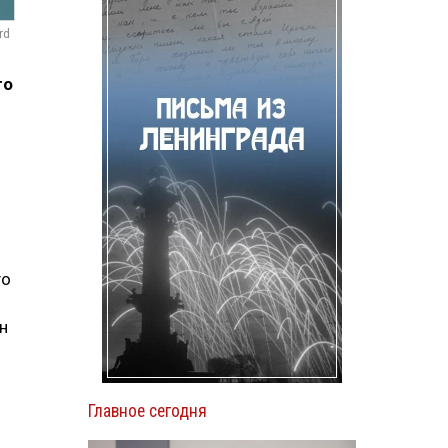
rd
го
го
н
Главное сегодня