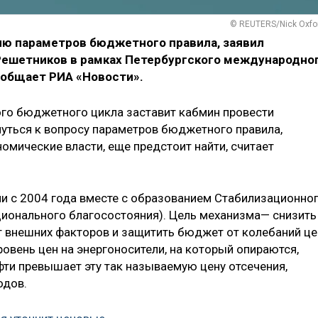
© REUTERS/Nick Oxfo
ю параметров бюджетного правила, заявил
Решетников в рамках Петербургского международно
ообщает РИА «Новости».
го бюджетного цикла заставит кабмин провести
нуться к вопросу параметров бюджетного правила,
номические власти, еще предстоит найти, считает
и с 2004 года вместе с образованием Стабилизационно
ионального благосостояния). Цель механизма— снизить
 внешних факторов и защитить бюджет от колебаний це
ровень цен на энергоносители, на который опираются,
ти превышает эту так называемую цену отсечения,
одов.