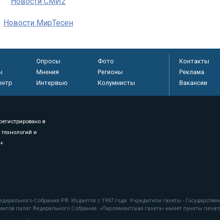
Новости СМИ2
Новости МирТесен
Опросы
Фото
Контакты
ы
Мнения
Регионы
Реклама
ентр
Интервью
Колумнисты
Вакансии
регистрировано в
 технологий и
8+
.
дерального Собрания РФ. Издается с 1997 года. Учредители газеты - Государств
ктов палат Федерального Собрания. «Парламентская газета» имеет пункты печати