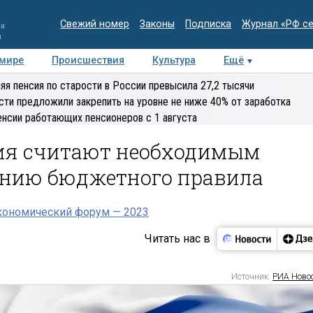
Свежий номер
Законы
Подписка
Журнал «РФ с
ия
и
 мире
Происшествия
Культура
Ещё
Медиацентр
Интервью
Колумнисты
Делова
яя пенсия по старости в России превысила 27,2 тысячи
эксперт
сти предложили закрепить на уровне не ниже 40% от заработка
енсии работающих пенсионеров с 1 августа
ия считают необходимым
ению бюджетного правила
кономический форум — 2023
Читать нас в
Источник:
РИА Ново