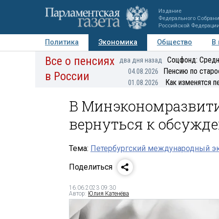
Издание
Федерального Собран
Российской Федераци
Политика
Экономика
Общество
В
Все о пенсиях
Фото
Авторы
Персоны
Мнения
Регионы
Соцфонд: Средн
два дня назад
Пенсию по старо
04.08.2026
в России
Как изменятся п
01.08.2026
В Минэкономразвит
вернуться к обсужд
Тема:
Петербургский международный э
Поделиться
16.06.2023 09:30
Автор:
Юлия Катенёва