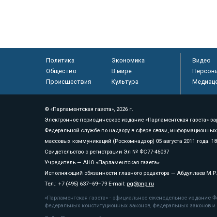
Политика
Экономика
Видео
Общество
В мире
Персон
Происшествия
Культура
Медиац
© «Парламентская газета», 2026 г.
Электронное периодическое издание «Парламентская газета» за
Федеральной службе по надзору в сфере связи, информационных
массовых коммуникаций (Роскомнадзор) 05 августа 2011 года. 1
Свидетельство о регистрации Эл № ФС77-46097
Учредитель — АНО «Парламентская газета»
Исполняющий обязанности главного редактора — Абдуллаев М.Р
Тел.: +7 (495) 637–69–79 E-mail:
pg@pnp.ru
«Парламентская газета» - официальное еженедельное издание Фе
федеральных конституционных законов, федеральных законов и а