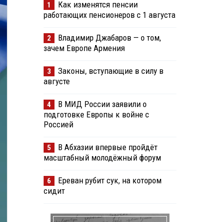
Как изменятся пенсии
1
работающих пенсионеров с 1 августа
Владимир Джабаров — о том,
2
зачем Европе Армения
Законы, вступающие в силу в
3
августе
В МИД России заявили о
4
подготовке Европы к войне с
Россией
В Абхазии впервые пройдёт
5
масштабный молодёжный форум
Ереван рубит сук, на котором
6
сидит