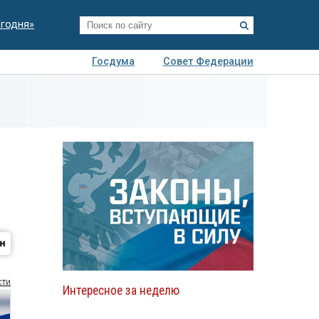
егодня»
Госдума
Совет Федерации
я
Авто
Недвижимость
Технологии
иза
сти
Интересное за неделю