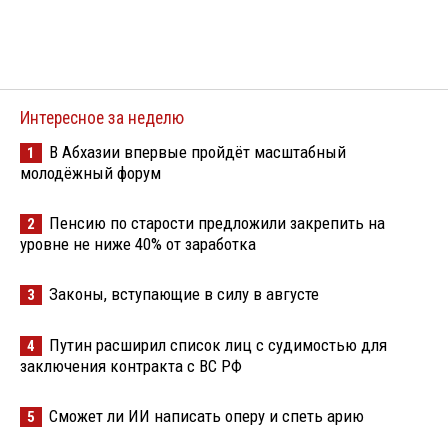
Интересное за неделю
В Абхазии впервые пройдёт масштабный
1
молодёжный форум
Пенсию по старости предложили закрепить на
2
уровне не ниже 40% от заработка
Законы, вступающие в силу в августе
3
Путин расширил список лиц с судимостью для
4
заключения контракта с ВС РФ
Сможет ли ИИ написать оперу и спеть арию
5