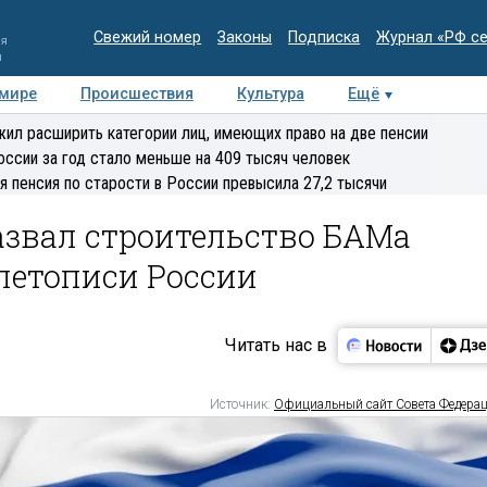
Свежий номер
Законы
Подписка
Журнал «РФ с
ия
и
 мире
Происшествия
Культура
Ещё
Медиацентр
Интервью
Колумнисты
Делова
ил расширить категории лиц, имеющих право на две пенсии
эксперт
оссии за год стало меньше на 409 тысяч человек
я пенсия по старости в России превысила 27,2 тысячи
азвал строительство БАМа
летописи России
Читать нас в
Источник:
Официальный сайт Совета Федера