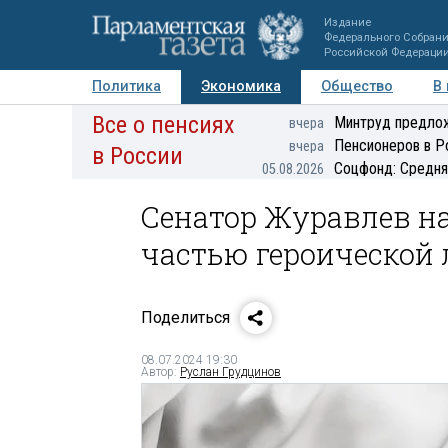
Издание
Федерального Собран
Российской Федераци
Политика
Экономика
Общество
В
Все о пенсиях
Фото
Авторы
Персоны
Мнения
Регионы
Минтруд предлож
вчера
Пенсионеров в Р
вчера
в России
Соцфонд: Средня
05.08.2026
Сенатор Журавлев н
частью героической 
Поделиться
08.07.2024 19:30
Автор:
Руслан Грудцинов