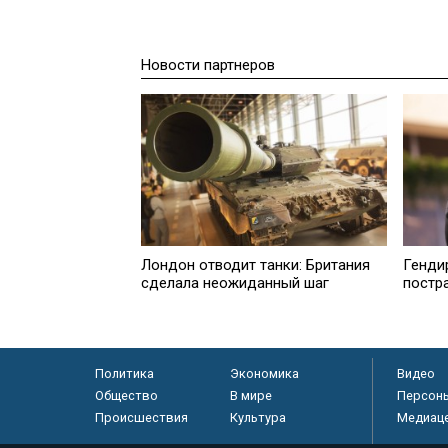
Новости партнеров
Лондон отводит танки: Британия
Генди
сделала неожиданный шаг
постр
Политика
Экономика
Видео
Общество
В мире
Персон
Происшествия
Культура
Медиац