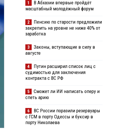
В Абхазии впервые пройдёт
1
масштабный молодёжный форум
Пенсию по старости предложили
2
закрепить на уровне не ниже 40% от
заработка
Законы, вступающие в силу в
3
августе
Путин расширил список лиц с
4
судимостью для заключения
контракта с ВС РФ
Сможет ли ИИ написать оперу и
5
спеть арию
ВС России поразили резервуары
6
с ГСМ в порту Одессы и буксир в
порту Николаева