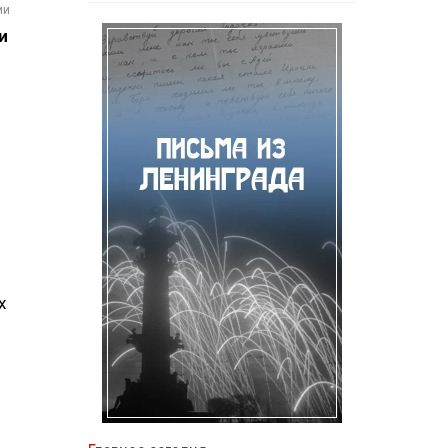
ии
и
х