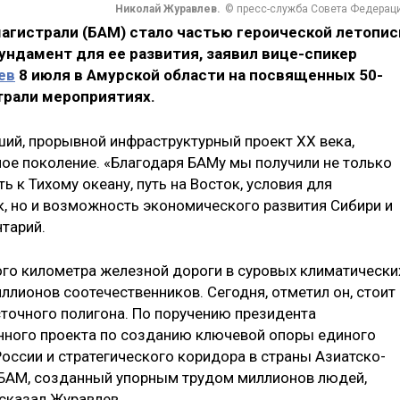
Николай Журавлев.
© пресс-служба Совета Федерац
агистрали (БАМ) стало частью героической летопис
ндамент для ее развития, заявил вице-спикер
ев
8 июля в Амурской области на посвященных 50-
трали мероприятиях.
ший, прорывной инфраструктурный проект XX века,
лое поколение. «Благодаря БАМу мы получили не только
к Тихому океану, путь на Восток, условия для
, но и возможность экономического развития Сибири и
тарий.
ого километра железной дороги в суровых климатически
лионов соотечественников. Сегодня, отметил он, стоит
точного полигона. По поручению президента
нного проекта по созданию ключевой опоры единого
оссии и стратегического коридора в страны Азиатско-
о БАМ, созданный упорным трудом миллионов людей,
 сказал Журавлев.