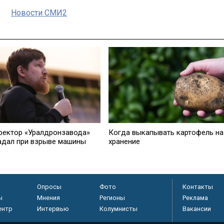
Новости СМИ2
ректор «Уралдронзавода»
Когда выкапывать картофель на
адал при взрыве машины
хранение
Опросы
Фото
Контакты
ы
Мнения
Регионы
Реклама
ентр
Интервью
Колумнисты
Вакансии