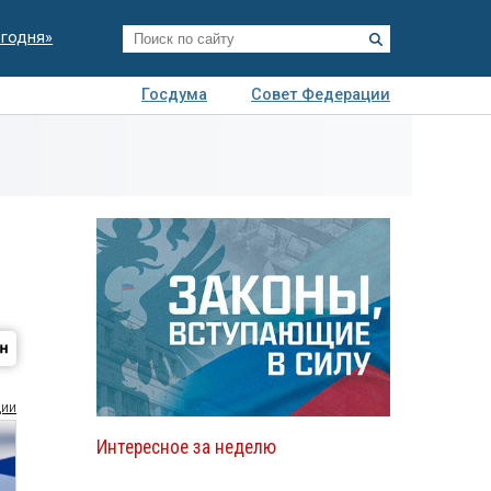
егодня»
Госдума
Совет Федерации
я
Авто
Недвижимость
Технологии
иза
ции
Интересное за неделю