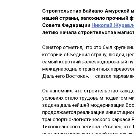
Строительство Байкало-Амурской м
нашей страны, заложило прочный фу
Совета Федерации
Николай Журавл
летию начала строительства магис
Сенатор отметил, что это был крупней
который объединил страну, людей, це
самый короткий железнодорожный путь 
международных транзитных перевозок
Дальнего Востока», — сказал парламен
Он напомнил, что строительство кажд
условиях стало трудовым подвигом мил
задача дальнейшей модернизации Вос
продолжается реализация инвестицио
транспортно-логистического каркаса Р
Тихоокеанского региона. «Уверен, чт
еще долго послужит нашей стране», —