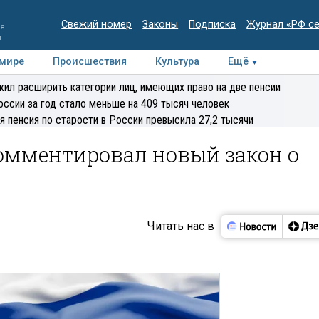
Свежий номер
Законы
Подписка
Журнал «РФ с
ия
и
 мире
Происшествия
Культура
Ещё
Медиацентр
Интервью
Колумнисты
Делова
ил расширить категории лиц, имеющих право на две пенсии
эксперт
оссии за год стало меньше на 409 тысяч человек
я пенсия по старости в России превысила 27,2 тысячи
омментировал новый закон о
Читать нас в