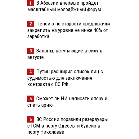
В Абхазии впервые пройдёт
1
масштабный молодёжный форум
Пенсию по старости предложили
2
закрепить на уровне не ниже 40% от
заработка
Законы, вступающие в силу в
3
августе
Путин расширил список лиц с
4
судимостью для заключения
контракта с ВС РФ
Сможет ли ИИ написать оперу и
5
спеть арию
ВС России поразили резервуары
6
с ГСМ в порту Одессы и буксир в
порту Николаева