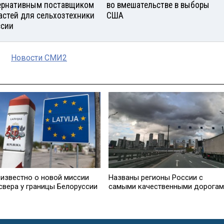
ернативным поставщиком
во вмешательстве в выборы
астей для сельхозтехники
США
ссии
Новости СМИ2
 известно о новой миссии
Названы регионы России с
свера у границы Белоруссии
самыми качественными дорогам