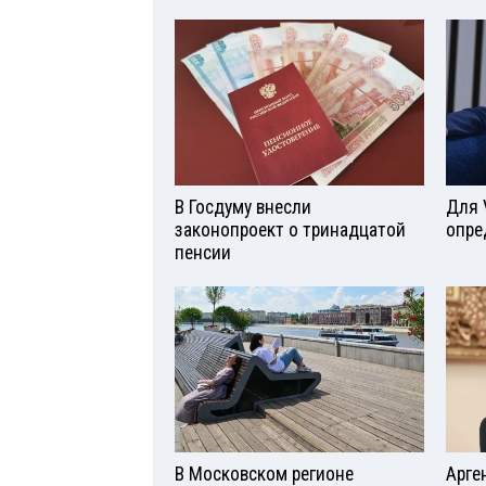
В Госдуму внесли
Для 
законопроект о тринадцатой
опре
пенсии
В Московском регионе
Арге