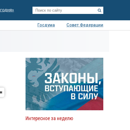
егодня»
Госдума
Совет Федерации
я
Авто
Недвижимость
Технологии
иза
Интересное за неделю