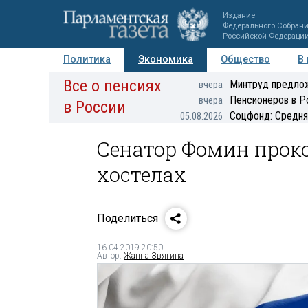
Издание
Федерального Собран
Российской Федераци
Политика
Экономика
Общество
В
Все о пенсиях
Фото
Авторы
Персоны
Мнения
Регионы
Минтруд предлож
вчера
Пенсионеров в Р
вчера
в России
Соцфонд: Средня
05.08.2026
Сенатор Фомин прок
хостелах
Поделиться
16.04.2019 20:50
Автор:
Жанна Звягина