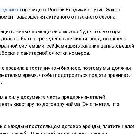
подписал
президент России Владимир Путин. Закон
в момент завершения активного отпускного сезона.
ницы в жилых помещениях можно будет только при
 должно быть переведено в нежилой фонд, оснащено
хранной системами, сейфами для хранения ценных вещей
уборки и санитарной очистки номеров.
ые правила в гостиничном бизнесе, поэтому мы должны
ателям время, чтобы подстроиться под эти правила», 
».
ем в силу документа часть предпринимателей,
авать квартиру по договору найма. Он отметил, что
ь с каждым постояльцем договор аренды, платить нало
нную службу. При несоблюдении этих условий