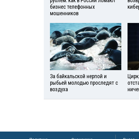
рублем: как в России ломают
возв
бизнес телефонных
кибе
мошенников
За байкальской нерпой и
Цирк
рыбьей молодью проследят с
отст
воздуха
ниче