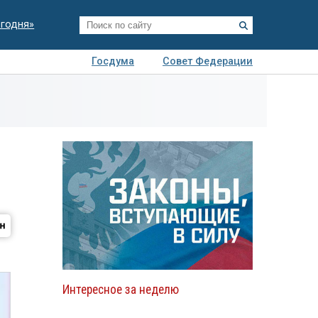
егодня»
Госдума
Совет Федерации
я
Авто
Недвижимость
Технологии
иза
Интересное за неделю