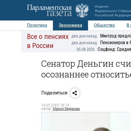
Издание
Федерального Собран
Российской Федераци
Политика
Экономика
Общество
В
Все о пенсиях
Фото
Авторы
Персоны
Мнения
Регионы
Минтруд предло
два дня назад
Пенсионеров в 
два дня назад
в России
Соцфонд: Средня
05.08.2026
Сенатор Деньгин счи
осознаннее относит
Поделиться
16.01.2025 18:14
Автор:
Мария Федорова