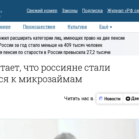
Свежий номер
Законы
Подписка
Журнал «РФ с
ия
и
 мире
Происшествия
Культура
Ещё
Медиацентр
Интервью
Колумнисты
Делова
жил расширить категории лиц, имеющих право на две пенсии
эксперт
России за год стало меньше на 409 тысяч человек
я пенсия по старости в России превысила 27,2 тысячи
тает, что россияне стали
ься к микрозаймам
Читать нас в