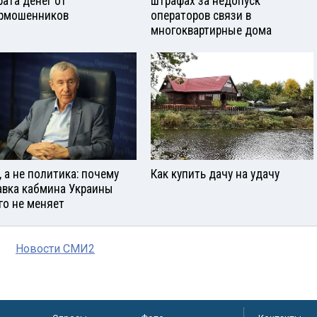
рата денег от
штрафах за недопуск
рмошенников
операторов связи в
многоквартирные дома
, а не политика: почему
Как купить дачу на удачу
авка кабмина Украины
го не меняет
Новости СМИ2