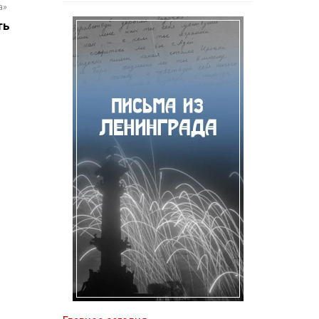
а»
ть
м