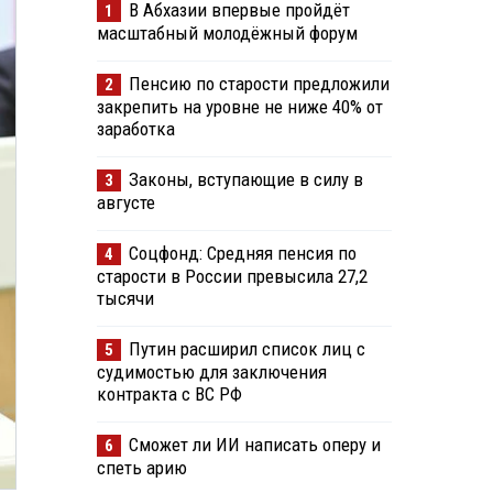
В Абхазии впервые пройдёт
1
масштабный молодёжный форум
Пенсию по старости предложили
2
закрепить на уровне не ниже 40% от
заработка
Законы, вступающие в силу в
3
августе
Соцфонд: Средняя пенсия по
4
старости в России превысила 27,2
тысячи
Путин расширил список лиц с
5
судимостью для заключения
контракта с ВС РФ
Сможет ли ИИ написать оперу и
6
спеть арию