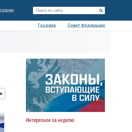
егодня»
Госдума
Совет Федерации
я
Авто
Недвижимость
Технологии
иза
Интересное за неделю