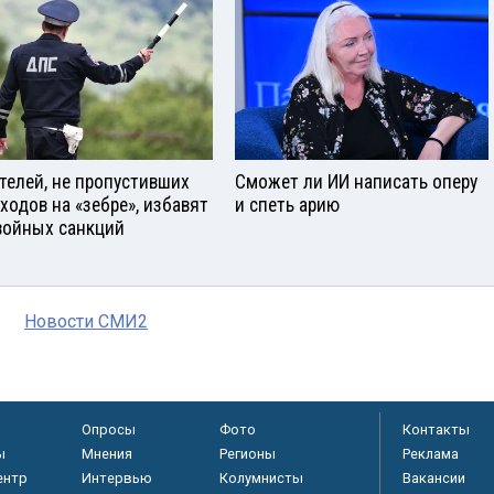
телей, не пропустивших
Сможет ли ИИ написать оперу
ходов на «зебре», избавят
и спеть арию
войных санкций
Новости СМИ2
Опросы
Фото
Контакты
ы
Мнения
Регионы
Реклама
ентр
Интервью
Колумнисты
Вакансии