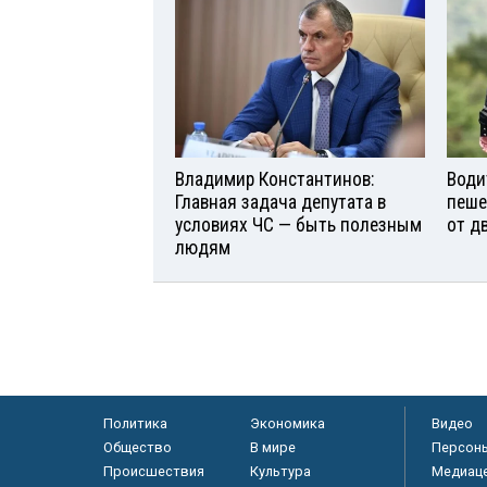
Владимир Константинов:
Води
Главная задача депутата в
пеше
условиях ЧС — быть полезным
от д
людям
Политика
Экономика
Видео
Общество
В мире
Персон
Происшествия
Культура
Медиац