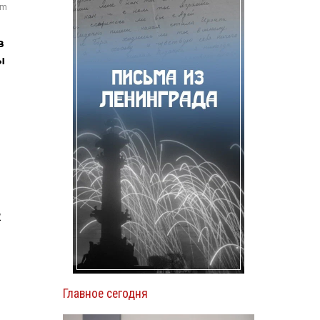
om
в
ы
2
Главное сегодня