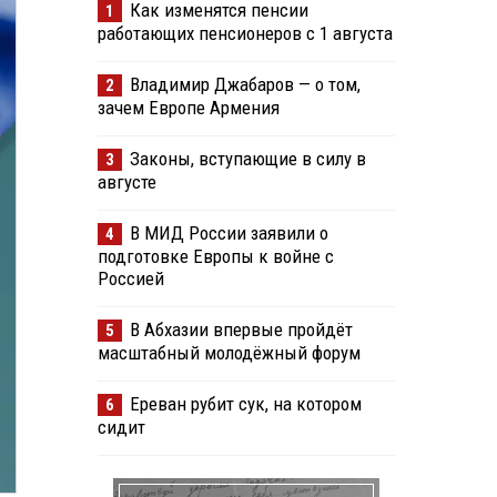
Как изменятся пенсии
1
работающих пенсионеров с 1 августа
Владимир Джабаров — о том,
2
зачем Европе Армения
Законы, вступающие в силу в
3
августе
В МИД России заявили о
4
подготовке Европы к войне с
Россией
В Абхазии впервые пройдёт
5
масштабный молодёжный форум
Ереван рубит сук, на котором
6
сидит