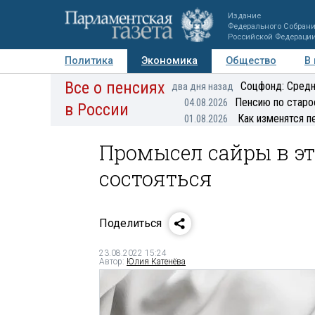
Издание
Федерального Собран
Российской Федераци
Политика
Экономика
Общество
В
Все о пенсиях
Фото
Авторы
Персоны
Мнения
Регионы
Соцфонд: Средн
два дня назад
Пенсию по старо
04.08.2026
в России
Как изменятся п
01.08.2026
Промысел сайры в эт
состояться
Поделиться
23.08.2022 15:24
Автор:
Юлия Катенёва