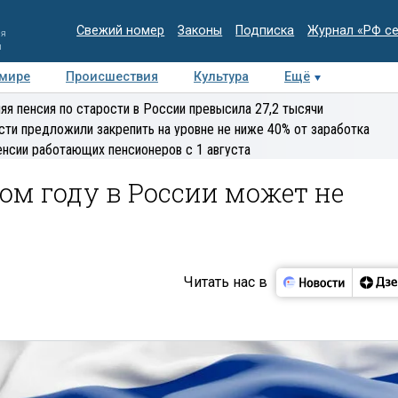
Свежий номер
Законы
Подписка
Журнал «РФ с
ия
и
 мире
Происшествия
Культура
Ещё
Медиацентр
Интервью
Колумнисты
Делова
яя пенсия по старости в России превысила 27,2 тысячи
эксперт
сти предложили закрепить на уровне не ниже 40% от заработка
енсии работающих пенсионеров с 1 августа
ом году в России может не
Читать нас в