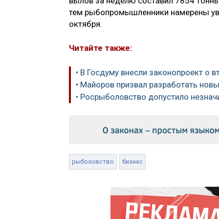
вылов за неделю составил 7854 тонны
тем рыбопромышленники намерены уве
октября.
Читайте также:
• В Госдуму внесли законопроект о 
• Майоров призвал разработать нов
• Росрыболовство допустило незнач
рыболовство
бизнес