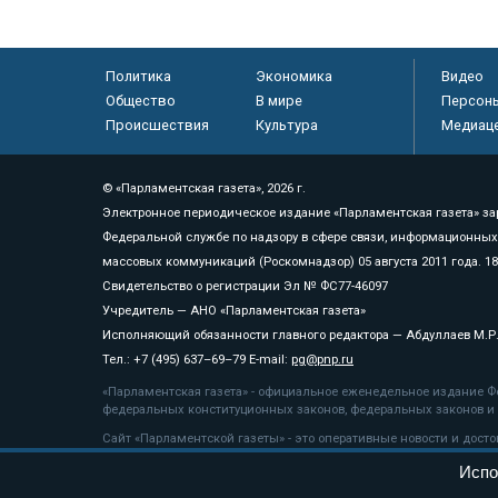
Политика
Экономика
Видео
Общество
В мире
Персон
Происшествия
Культура
Медиац
© «Парламентская газета», 2026 г.
Электронное периодическое издание «Парламентская газета» за
Федеральной службе по надзору в сфере связи, информационных
массовых коммуникаций (Роскомнадзор) 05 августа 2011 года. 1
Свидетельство о регистрации Эл № ФС77-46097
Учредитель — АНО «Парламентская газета»
Исполняющий обязанности главного редактора — Абдуллаев М.Р
Тел.: +7 (495) 637–69–79 E-mail:
pg@pnp.ru
«Парламентская газета» - официальное еженедельное издание Фе
федеральных конституционных законов, федеральных законов и а
Сайт «Парламентской газеты» - это оперативные новости и дост
«Парламентской газеты» активная ссылка на pnp.ru обязательна.
Испо
На информационном ресурсе применяются
рекомендательные т