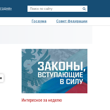
егодня»
Госдума
Совет Федерации
я
Авто
Недвижимость
Технологии
иза
Интересное за неделю