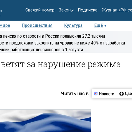
Свежий номер
Законы
Подписка
Журнал «РФ с
ия
и
 мире
Происшествия
Культура
Ещё
Медиацентр
Интервью
Колумнисты
Делова
я пенсия по старости в России превысила 27,2 тысячи
эксперт
ости предложили закрепить на уровне не ниже 40% от заработка
енсии работающих пенсионеров с 1 августа
ветят за нарушение режима
Читать нас в