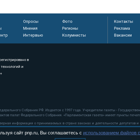
Опросы
Фото
Контакты
ы
Мнения
Регионы
Реклама
ентр
Интервью
Колумнисты
Вакансии
регистрировано в
 технологий и
8+
.
дерального Собрания РФ. Издается с 1997 года. Учредители газеты - Государств
ктов палат Федерального Собрания. «Парламентская газета» имеет пункты печати
оверная информация о принимаемых в стране законах и деятельности депутатов и
льзуя сайт pnp.ru, Вы соглашаетесь с
использованием файлов c
ехнологии