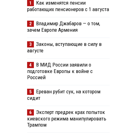
Как изменятся пенсии
1
работающих пенсионеров с 1 августа
Владимир Джабаров — о том,
2
зачем Европе Армения
Законы, вступающие в силу в
3
августе
В МИД России заявили о
4
подготовке Европы к войне с
Россией
Ереван рубит сук, на котором
5
сидит
Эксперт предрек крах попыток
6
киевского режима манипулировать
Трампом