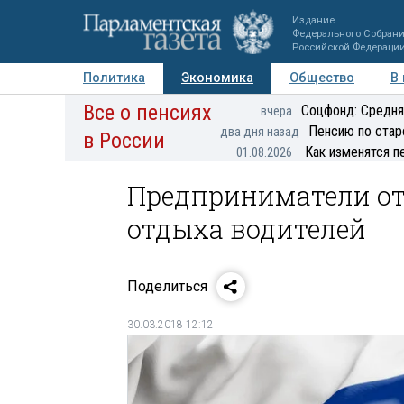
Издание
Федерального Собран
Российской Федераци
Политика
Экономика
Общество
В
Все о пенсиях
Фото
Авторы
Персоны
Мнения
Регионы
Соцфонд: Средня
вчера
Пенсию по стар
два дня назад
в России
Как изменятся п
01.08.2026
Предприниматели от
отдыха водителей
Поделиться
30.03.2018 12:12