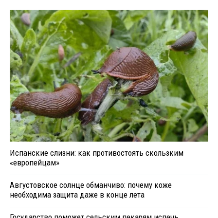
Испанские слизни: как противостоять скользким
«европейцам»
Августовское солнце обманчиво: почему коже
необходима защита даже в конце лета
Государство поможет сельским пекарям испечь