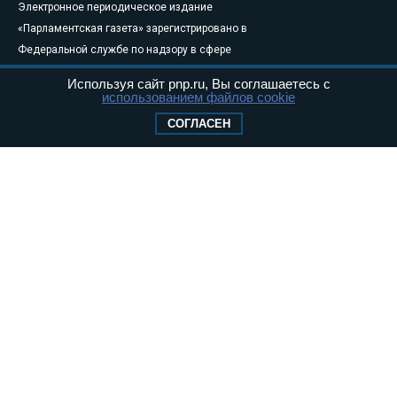
Электронное периодическое издание
«Парламентская газета» зарегистрировано в
Федеральной службе по надзору в сфере
связи, информационных технологий и
Используя сайт pnp.ru, Вы соглашаетесь с
массовых коммуникаций (Роскомнадзор) 05
использованием файлов cookie
августа 2011 года. 18+
СОГЛАСЕН
Свидетельство о регистрации Эл № ФС77-
46097
Учредитель — АНО «Парламентская газета»
Исполняющий обязанности главного
редактора — Абдуллаев М.Р.
Тел.: +7 (495) 637–69–79 E-mail:
pg@pnp.ru
«Парламентская газета» - официальное еженедельное издание
Федерального Собрания РФ. Издается с 1997 года. Учредители
газеты - Государственная Дума и Совет Федерации РФ. Официальный
публикатор федеральных конституционных законов, федеральных
законов и актов палат Федерального Собрания. «Парламентская
газета» имеет пункты печати и представительства в десяти субъектах
федерации.
Сайт «Парламентской газеты» - это оперативные новости и