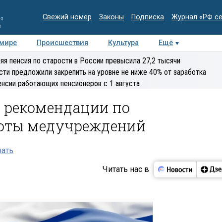
Свежий номер
Законы
Подписка
Журнал «РФ с
ия
и
 мире
Происшествия
Культура
Ещё
Медиацентр
Интервью
Колумнисты
Делова
яя пенсия по старости в России превысила 27,2 тысячи
эксперт
сти предложили закрепить на уровне не ниже 40% от заработка
енсии работающих пенсионеров с 1 августа
л рекомендации по
боты медучреждений
нать
Читать нас в