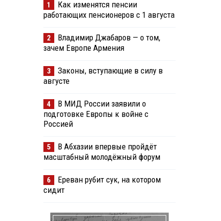
Как изменятся пенсии
1
работающих пенсионеров с 1 августа
Владимир Джабаров — о том,
2
зачем Европе Армения
Законы, вступающие в силу в
3
августе
В МИД России заявили о
4
подготовке Европы к войне с
Россией
В Абхазии впервые пройдёт
5
масштабный молодёжный форум
Ереван рубит сук, на котором
6
сидит