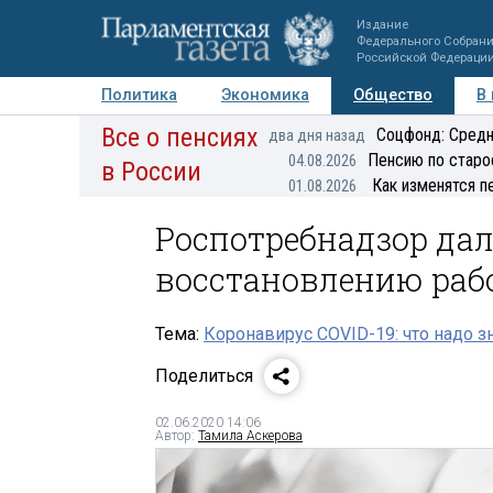
Издание
Федерального Собран
Российской Федераци
Политика
Экономика
Общество
В
Все о пенсиях
Фото
Авторы
Персоны
Мнения
Регионы
Соцфонд: Средн
два дня назад
Пенсию по старо
04.08.2026
в России
Как изменятся п
01.08.2026
Роспотребнадзор да
восстановлению ра
Тема:
Коронавирус COVID-19: что надо з
Поделиться
02.06.2020 14:06
Автор:
Тамила Аскерова