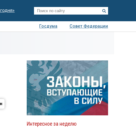
егодня»
Госдума
Совет Федерации
я
Авто
Недвижимость
Технологии
иза
Интересное за неделю