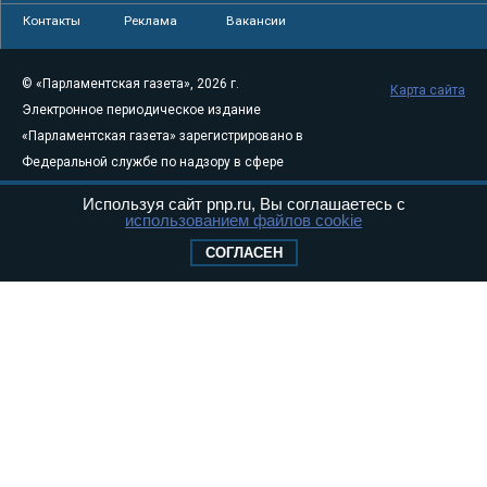
Контакты
Реклама
Вакансии
© «Парламентская газета», 2026 г.
Карта сайта
Электронное периодическое издание
«Парламентская газета» зарегистрировано в
Федеральной службе по надзору в сфере
связи, информационных технологий и
Используя сайт pnp.ru, Вы соглашаетесь с
массовых коммуникаций (Роскомнадзор) 05
использованием файлов cookie
августа 2011 года. 18+
СОГЛАСЕН
Свидетельство о регистрации Эл № ФС77-
46097
Учредитель — АНО «Парламентская газета»
Исполняющий обязанности главного
редактора — Абдуллаев М.Р.
Тел.: +7 (495) 637–69–79 E-mail:
pg@pnp.ru
«Парламентская газета» - официальное еженедельное издание
Федерального Собрания РФ. Издается с 1997 года. Учредители
газеты - Государственная Дума и Совет Федерации РФ. Официальный