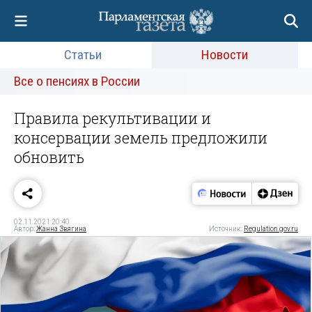
Статьи
Новости
Все о пенсиях в России
Правила рекультивации и
консервации земель предложили
обновить
02.11.2021 20:40
Автор:
Жанна Звягина
Источник:
Regulation.gov.ru