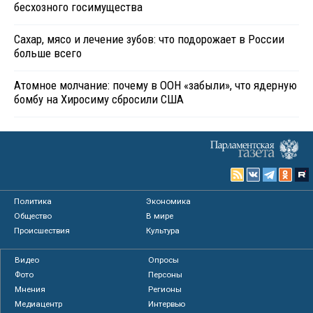
бесхозного госимущества
Сахар, мясо и лечение зубов: что подорожает в России
больше всего
Атомное молчание: почему в ООН «забыли», что ядерную
бомбу на Хиросиму сбросили США
Политика
Экономика
Общество
В мире
Происшествия
Культура
Видео
Опросы
Фото
Персоны
Мнения
Регионы
Медиацентр
Интервью