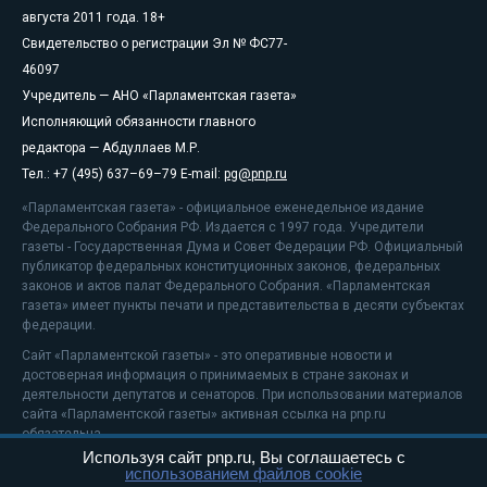
августа 2011 года. 18+
Свидетельство о регистрации Эл № ФС77-
46097
Учредитель — АНО «Парламентская газета»
Исполняющий обязанности главного
редактора — Абдуллаев М.Р.
Тел.: +7 (495) 637–69–79 E-mail:
pg@pnp.ru
«Парламентская газета» - официальное еженедельное издание
Федерального Собрания РФ. Издается с 1997 года. Учредители
газеты - Государственная Дума и Совет Федерации РФ. Официальный
публикатор федеральных конституционных законов, федеральных
законов и актов палат Федерального Собрания. «Парламентская
газета» имеет пункты печати и представительства в десяти субъектах
федерации.
Сайт «Парламентской газеты» - это оперативные новости и
достоверная информация о принимаемых в стране законах и
деятельности депутатов и сенаторов. При использовании материалов
сайта «Парламентской газеты» активная ссылка на pnp.ru
обязательна.
Используя сайт pnp.ru, Вы соглашаетесь с
На информационном ресурсе применяются
рекомендательные
использованием файлов cookie
технологии