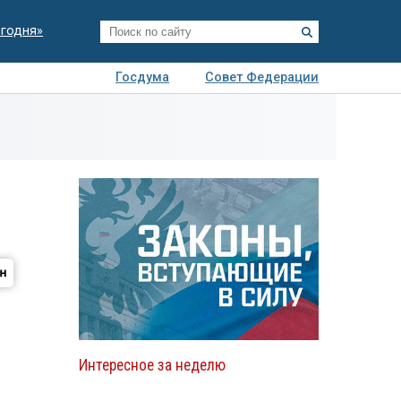
егодня»
Госдума
Совет Федерации
я
Авто
Недвижимость
Технологии
иза
Интересное за неделю