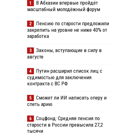
В Абхазии впервые пройдёт
1
масштабный молодёжный форум
Пенсию по старости предложили
2
закрепить на уровне не ниже 40% от
заработка
Законы, вступающие в силу в
3
августе
Путин расширил список лиц с
4
судимостью для заключения
контракта с ВС РФ
Сможет ли ИИ написать оперу и
5
спеть арию
Соцфонд: Средняя пенсия по
6
старости в России превысила 27,2
тысячи