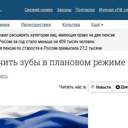
Свежий номер
Законы
Подписка
Журнал «РФ с
ия
и
 мире
Происшествия
Культура
Ещё
Медиацентр
Интервью
Колумнисты
Делова
жил расширить категории лиц, имеющих право на две пенсии
эксперт
России за год стало меньше на 409 тысяч человек
я пенсия по старости в России превысила 27,2 тысячи
чить зубы в плановом режиме
нать
Читать нас в