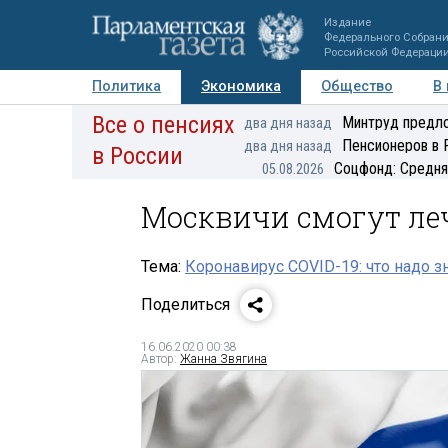
Издание
Федерального Собран
Российской Федераци
Политика
Экономика
Общество
В
Все о пенсиях
Фото
Авторы
Персоны
Мнения
Регионы
Минтруд предло
два дня назад
Пенсионеров в 
два дня назад
в России
Соцфонд: Средня
05.08.2026
Москвичи смогут ле
Тема:
Коронавирус COVID-19: что надо з
Поделиться
16.06.2020 00:38
Автор:
Жанна Звягина