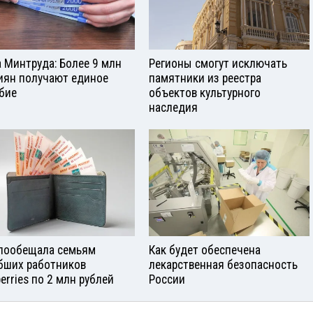
а Минтруда: Более 9 млн
Регионы смогут исключать
иян получают единое
памятники из реестра
бие
объектов культурного
наследия
пообещала семьям
Как будет обеспечена
бших работников
лекарственная безопасность
berries по 2 млн рублей
России