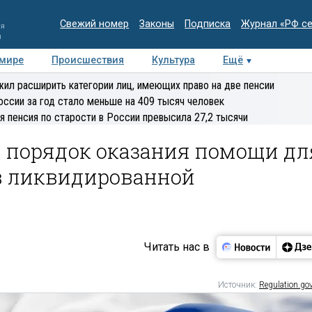
Свежий номер
Законы
Подписка
Журнал «РФ с
ия
и
 мире
Происшествия
Культура
Ещё
Медиацентр
Интервью
Колумнисты
Делова
ил расширить категории лиц, имеющих право на две пенсии
эксперт
оссии за год стало меньше на 409 тысяч человек
я пенсия по старости в России превысила 27,2 тысячи
 порядок оказания помощи дл
в ликвидированной
Читать нас в
Источник:
Regulation.gov