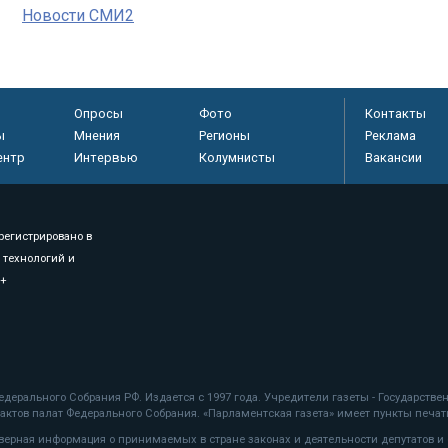
Новости СМИ2
Опросы
Фото
Контакты
ы
Мнения
Регионы
Реклама
ентр
Интервью
Колумнисты
Вакансии
регистрировано в
 технологий и
8+
.
дерального Собрания РФ. Издается с 1997 года. Учредители газеты - Государств
ктов палат Федерального Собрания. «Парламентская газета» имеет пункты печати
оверная информация о принимаемых в стране законах и деятельности депутатов и