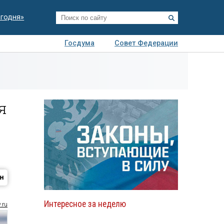
егодня»
Госдума
Совет Федерации
я
Авто
Недвижимость
Технологии
иза
я
Интересное за неделю
.ru