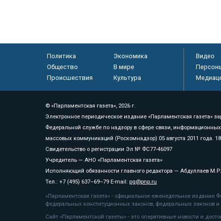
Политика
Экономика
Видео
Общество
В мире
Персон
Происшествия
Культура
Медиац
© «Парламентская газета», 2026 г.
Электронное периодическое издание «Парламентская газета» за
Федеральной службе по надзору в сфере связи, информационных
массовых коммуникаций (Роскомнадзор) 05 августа 2011 года. 1
Свидетельство о регистрации Эл № ФС77-46097
Учредитель — АНО «Парламентская газета»
Исполняющий обязанности главного редактора — Абдуллаев М.Р
Тел.: +7 (495) 637–69–79 E-mail:
pg@pnp.ru
«Парламентская газета» - официальное еженедельное издание Фе
федеральных конституционных законов, федеральных законов и а
Сайт «Парламентской газеты» - это оперативные новости и дост