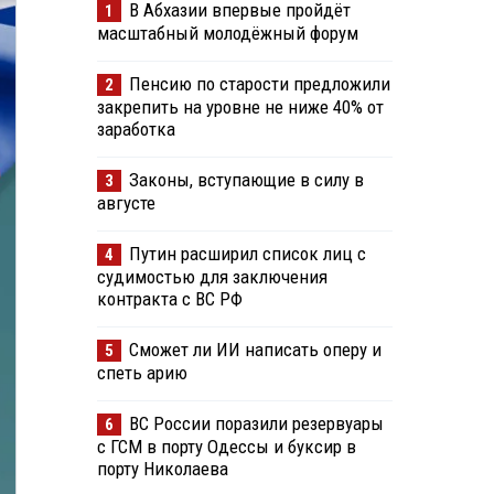
В Абхазии впервые пройдёт
1
масштабный молодёжный форум
Пенсию по старости предложили
2
закрепить на уровне не ниже 40% от
заработка
Законы, вступающие в силу в
3
августе
Путин расширил список лиц с
4
судимостью для заключения
контракта с ВС РФ
Сможет ли ИИ написать оперу и
5
спеть арию
ВС России поразили резервуары
6
с ГСМ в порту Одессы и буксир в
порту Николаева