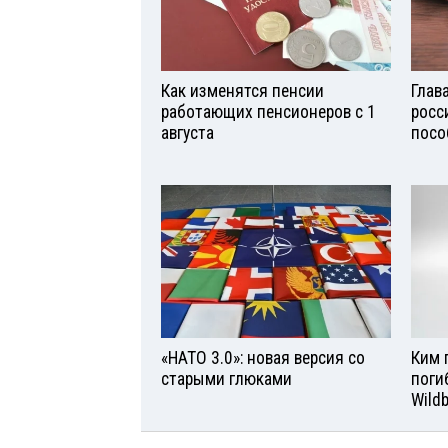
Как изменятся пенсии
Глав
работающих пенсионеров с 1
росс
августа
посо
«НАТО 3.0»: новая версия со
Ким 
старыми глюками
поги
Wild