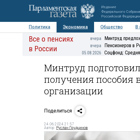
Издание
Федерального Собран
Российской Федераци
Политика
Экономика
Общество
В
Все о пенсиях
Фото
Авторы
Персоны
Мнения
Регионы
Минтруд предлож
вчера
Пенсионеров в Р
вчера
в России
Соцфонд: Средня
05.08.2026
Минтруд подготовил
получения пособия 
организации
Поделиться
24.06.2024 21:57
Автор:
Руслан Грудцинов