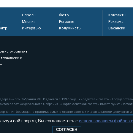
Опросы
Фото
Контакты
ы
Мнения
Регионы
Реклама
ентр
Интервью
Колумнисты
Вакансии
регистрировано в
 технологий и
8+
.
дерального Собрания РФ. Издается с 1997 года. Учредители газеты - Государств
ктов палат Федерального Собрания. «Парламентская газета» имеет пункты печати
оверная информация о принимаемых в стране законах и деятельности депутатов и
льзуя сайт pnp.ru, Вы соглашаетесь с
использованием файлов c
ехнологии
СОГЛАСЕН