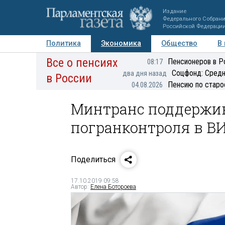
Издание
Федерального Собран
Российской Федераци
Политика
Экономика
Общество
В
Все о пенсиях
Фото
Авторы
Персоны
Мнения
Регионы
Пенсионеров в Р
08:17
Соцфонд: Средн
два дня назад
в России
Пенсию по старо
04.08.2026
Минтранс поддержи
погранконтроля в В
Поделиться
17.10.2019 09:58
Автор:
Елена Ботороева