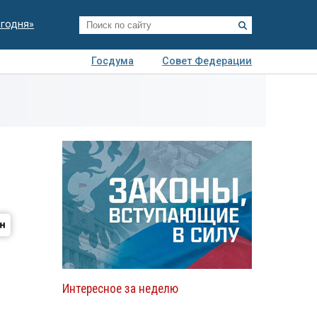
егодня»
Госдума
Совет Федерации
я
Авто
Недвижимость
Технологии
иза
Интересное за неделю