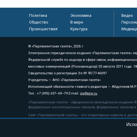
Политика
Экономика
Видео
Общество
В мире
Персон
Происшествия
Культура
Медиац
© «Парламентская газета», 2026 г.
Электронное периодическое издание «Парламентская газета» за
Федеральной службе по надзору в сфере связи, информационных
массовых коммуникаций (Роскомнадзор) 05 августа 2011 года. 1
Свидетельство о регистрации Эл № ФС77-46097
Учредитель — АНО «Парламентская газета»
Исполняющий обязанности главного редактора — Абдуллаев М.Р
Тел.: +7 (495) 637–69–79 E-mail:
pg@pnp.ru
«Парламентская газета» - официальное еженедельное издание Фе
федеральных конституционных законов, федеральных законов и а
Сайт «Парламентской газеты» - это оперативные новости и дост
«Парламентской газеты» активная ссылка на pnp.ru обязательна.
Испо
На информационном ресурсе применяются
рекомендательные т
Положение о защите персональных данных