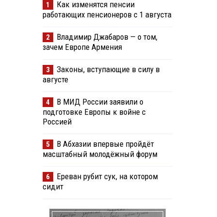
Как изменятся пенсии
1
работающих пенсионеров с 1 августа
Владимир Джабаров — о том,
2
зачем Европе Армения
Законы, вступающие в силу в
3
августе
В МИД России заявили о
4
подготовке Европы к войне с
Россией
В Абхазии впервые пройдёт
5
масштабный молодёжный форум
Ереван рубит сук, на котором
6
сидит