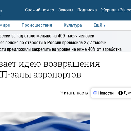
Свежий номер
Законы
Подписка
Журнал «РФ с
ия
и
 мире
Происшествия
Культура
Ещё
Медиацентр
Интервью
Колумнисты
Делова
оссии за год стало меньше на 409 тысяч человек
эксперт
яя пенсия по старости в России превысила 27,2 тысячи
сти предложили закрепить на уровне не ниже 40% от заработка
вает идею возвращения
ИП-залы аэропортов
Читать нас в