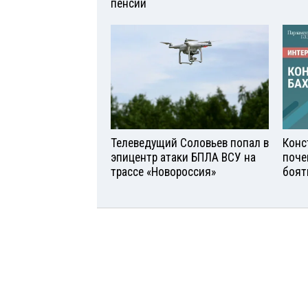
пенсии
Телеведущий Соловьев попал в
Конс
эпицентр атаки БПЛА ВСУ на
поче
трассе «Новороссия»
боят