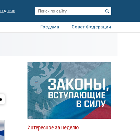
егодня»
Госдума
Совет Федерации
я
Авто
Недвижимость
Технологии
иза
я
Интересное за неделю