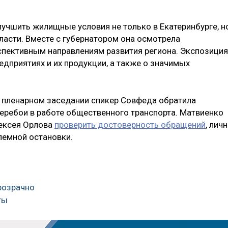
учшить жилищные условия не только в Екатеринбурге, н
ласти. Вместе с губернатором она осмотрела
спективным направлениям развития региона. Экспозиция
приятиях и их продукции, а также о значимых
на пленарном заседании спикер Совфеда обратила
еребои в работе общественного транспорта. Матвиенко
лексея Орлова
проверить достоверность обращений
, лич
лемной остановки.
розрачно
ты