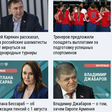
ей Карякин рассказал,
Тренеров предложили
а российские шахматисты
поощрять выплатами за
т вернуться на
подготовку успешных
ународные турниры
спортсменов
лана Бессараб — об
Владимир Джабаров — о том,
ксации пенсий с 1 августа
зачем Европе Армения