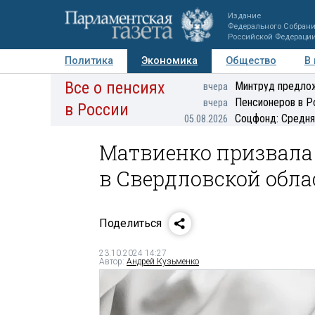
Издание
Федерального Собран
Российской Федераци
Политика
Экономика
Общество
В
Все о пенсиях
Фото
Авторы
Персоны
Мнения
Регионы
Минтруд предлож
вчера
Пенсионеров в Р
вчера
в России
Соцфонд: Средня
05.08.2026
Матвиенко призвал
в Свердловской обла
Поделиться
23.10.2024 14:27
Автор:
Андрей Кузьменко