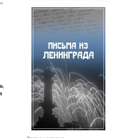
ии
в,
а