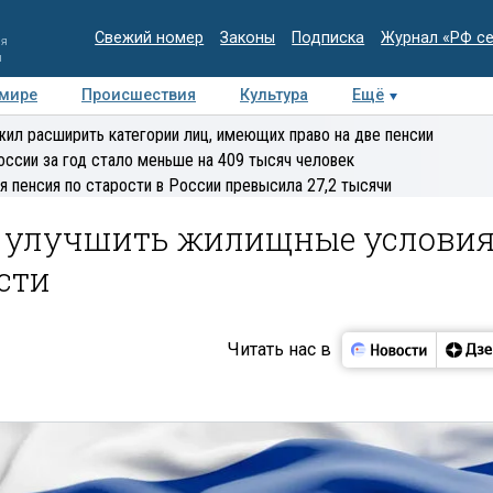
Свежий номер
Законы
Подписка
Журнал «РФ с
ия
и
 мире
Происшествия
Культура
Ещё
Медиацентр
Интервью
Колумнисты
Делова
ил расширить категории лиц, имеющих право на две пенсии
эксперт
оссии за год стало меньше на 409 тысяч человек
я пенсия по старости в России превысила 27,2 тысячи
а улучшить жилищные услови
сти
Читать нас в