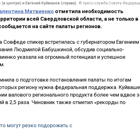
(в центре) и Евгений Куйвашев (справа).
© пресс-служба Совета Федерац
алентина Матвиенко
отметила необходимость
ритории всей Свердловской области, а не только в
 сообщается на сайте палаты регионов.
в Совфеде спикер встретилась с губернатором Евгением
рания Людмилой Бабушкиной, обсудив социально-
виенко указала на огромный потенциал и успешное
м.
нила о подготовке постановления палаты по итогам
которых региону нужна федеральная поддержка. Куйваше
нии валового регионального продукта более чем вдвое з
ий в 2,5 раза. Чиновник также отметил «рекорды по
то могут резко подорожать с