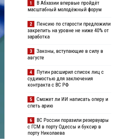
В Абхазии впервые пройдёт
1
масштабный молодёжный форум
Пенсию по старости предложили
2
закрепить на уровне не ниже 40% от
заработка
Законы, вступающие в силу в
3
августе
Путин расширил список лиц с
4
судимостью для заключения
контракта с ВС РФ
Сможет ли ИИ написать оперу и
5
спеть арию
ВС России поразили резервуары
6
с ГСМ в порту Одессы и буксир в
порту Николаева