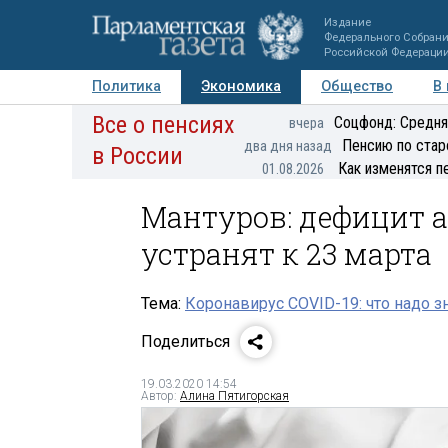
Издание
Федерального Собран
Российской Федераци
Политика
Экономика
Общество
В
Все о пенсиях
Фото
Авторы
Персоны
Мнения
Регионы
Соцфонд: Средня
вчера
Пенсию по стар
два дня назад
в России
Как изменятся п
01.08.2026
Мантуров: дефицит а
устранят к 23 марта
Тема:
Коронавирус COVID-19: что надо з
Поделиться
19.03.2020 14:54
Автор:
Алина Пятигорская