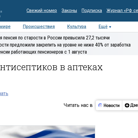
Свежий номер
Законы
Подписка
Журнал «РФ с
ия
и
 мире
Происшествия
Культура
Ещё
Медиацентр
Интервью
Колумнисты
Делова
я пенсия по старости в России превысила 27,2 тысячи
эксперт
ости предложили закрепить на уровне не ниже 40% от заработка
енсии работающих пенсионеров с 1 августа
нтисептиков в аптеках
нать
Читать нас в