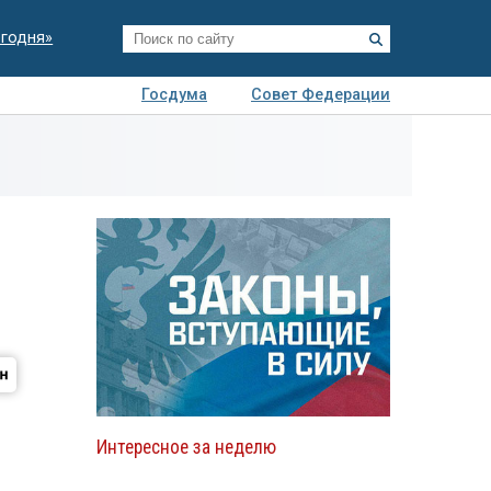
егодня»
Госдума
Совет Федерации
я
Авто
Недвижимость
Технологии
иза
Интересное за неделю