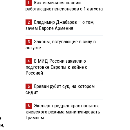
Как изменятся пенсии
1
работающих пенсионеров с 1 августа
Владимир Джабаров — о том,
2
зачем Европе Армения
Законы, вступающие в силу в
3
августе
В МИД России заявили о
4
подготовке Европы к войне с
Россией
Ереван рубит сук, на котором
5
сидит
Эксперт предрек крах попыток
6
киевского режима манипулировать
Трампом
я
и,