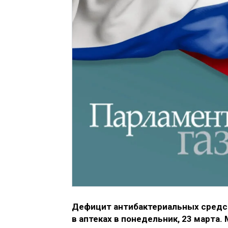
Дефицит антибактериальных средст
в аптеках в понедельник, 23 марта