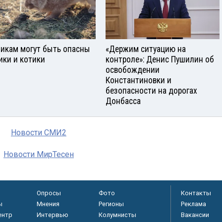
икам могут быть опасны
«Держим ситуацию на
ики и котики
контроле»: Денис Пушилин об
освобождении
Константиновки и
безопасности на дорогах
Донбасса
Новости СМИ2
Новости МирТесен
Опросы
Фото
Контакты
ы
Мнения
Регионы
Реклама
ентр
Интервью
Колумнисты
Вакансии