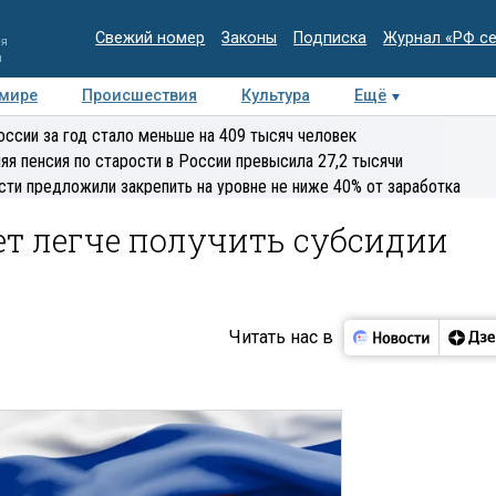
Свежий номер
Законы
Подписка
Журнал «РФ с
ия
и
 мире
Происшествия
Культура
Ещё
Медиацентр
Интервью
Колумнисты
Делова
оссии за год стало меньше на 409 тысяч человек
эксперт
яя пенсия по старости в России превысила 27,2 тысячи
сти предложили закрепить на уровне не ниже 40% от заработка
ет легче получить субсидии
Читать нас в