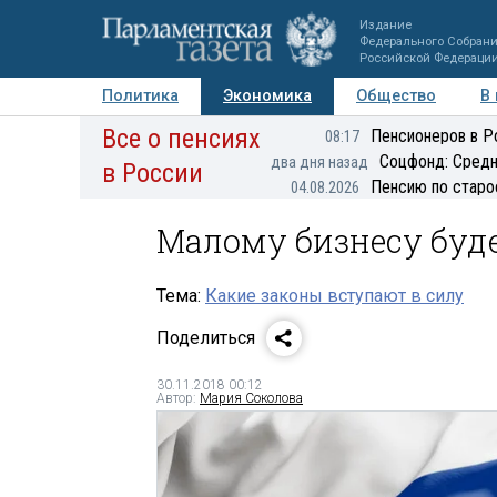
Издание
Федерального Собран
Российской Федераци
Политика
Экономика
Общество
В
Все о пенсиях
Фото
Авторы
Персоны
Мнения
Регионы
Пенсионеров в Р
08:17
Соцфонд: Средн
два дня назад
в России
Пенсию по старо
04.08.2026
Малому бизнесу буд
Тема:
Какие законы вступают в силу
Поделиться
30.11.2018 00:12
Автор:
Мария Соколова