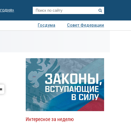
егодня»
Госдума
Совет Федерации
я
Авто
Недвижимость
Технологии
иза
Интересное за неделю