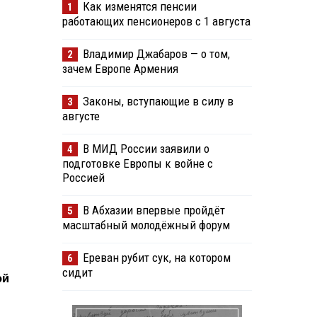
Как изменятся пенсии
1
работающих пенсионеров с 1 августа
Владимир Джабаров — о том,
2
зачем Европе Армения
Законы, вступающие в силу в
3
августе
В МИД России заявили о
4
подготовке Европы к войне с
Россией
В Абхазии впервые пройдёт
5
масштабный молодёжный форум
Ереван рубит сук, на котором
6
сидит
ой