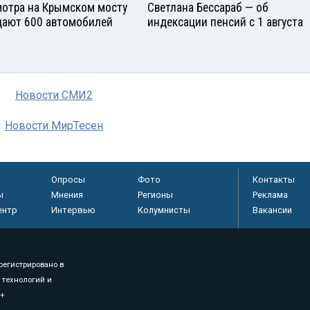
отра на Крымском мосту
Светлана Бессараб — об
ают 600 автомобилей
индексации пенсий с 1 августа
Новости СМИ2
Новости МирТесен
Опросы
Фото
Контакты
ы
Мнения
Регионы
Реклама
ентр
Интервью
Колумнисты
Вакансии
регистрировано в
 технологий и
8+