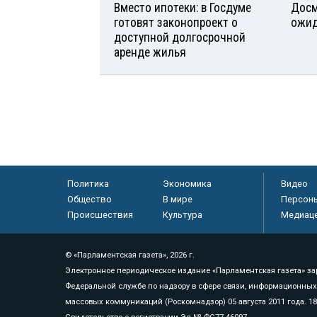
Вместо ипотеки: в Госдуме
Досм
готовят законопроект о
ожид
доступной долгосрочной
аренде жилья
Политика
Экономика
Видео
Общество
В мире
Персон
Происшествия
Культура
Медиац
© «Парламентская газета», 2026 г.
Электронное периодическое издание «Парламентская газета» за
Федеральной службе по надзору в сфере связи, информационных
массовых коммуникаций (Роскомнадзор) 05 августа 2011 года. 1