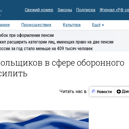
Свежий номер
Законы
Подписка
Журнал «РФ с
ия
и
 мире
Происшествия
Культура
Ещё
Медиацентр
Интервью
Колумнисты
Делова
ибок при оформлении пенсии
эксперт
ил расширить категории лиц, имеющих право на две пенсии
оссии за год стало меньше на 409 тысяч человек
ольщиков в сфере оборонного
силить
Читать нас в