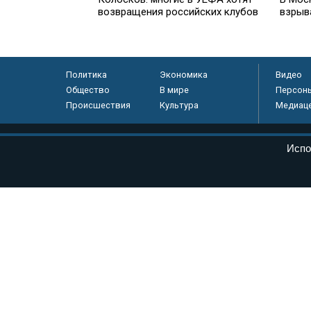
возвращения российских клубов
взрыв
Политика
Экономика
Видео
Общество
В мире
Персон
Происшествия
Культура
Медиац
© «Парламентская газета», 2026 г.
Испо
Электронное периодическое издание «Парламентская газета» за
Федеральной службе по надзору в сфере связи, информационных
массовых коммуникаций (Роскомнадзор) 05 августа 2011 года. 1
Свидетельство о регистрации Эл № ФС77-46097
Учредитель — АНО «Парламентская газета»
Исполняющий обязанности главного редактора — Абдуллаев М.Р
Тел.: +7 (495) 637–69–79 E-mail:
pg@pnp.ru
«Парламентская газета» - официальное еженедельное издание Фе
федеральных конституционных законов, федеральных законов и а
Сайт «Парламентской газеты» - это оперативные новости и дост