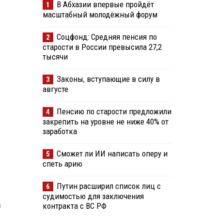
В Абхазии впервые пройдёт
1
масштабный молодёжный форум
Соцфонд: Средняя пенсия по
2
старости в России превысила 27,2
тысячи
Законы, вступающие в силу в
3
августе
Пенсию по старости предложили
4
закрепить на уровне не ниже 40% от
заработка
Сможет ли ИИ написать оперу и
5
спеть арию
Путин расширил список лиц с
6
судимостью для заключения
м
контракта с ВС РФ