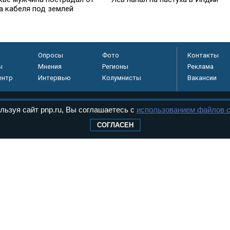
а кабеля под землей
Опросы
Фото
Контакты
ы
Мнения
Регионы
Реклама
ентр
Интервью
Колумнисты
Вакансии
льзуя сайт pnp.ru, Вы соглашаетесь с
использованием файлов c
регистрировано в
СОГЛАСЕН
 технологий и
8+
.
дерального Собрания РФ. Издается с 1997 года. Учредители газеты - Государств
ктов палат Федерального Собрания. «Парламентская газета» имеет пункты печати
оверная информация о принимаемых в стране законах и деятельности депутатов и