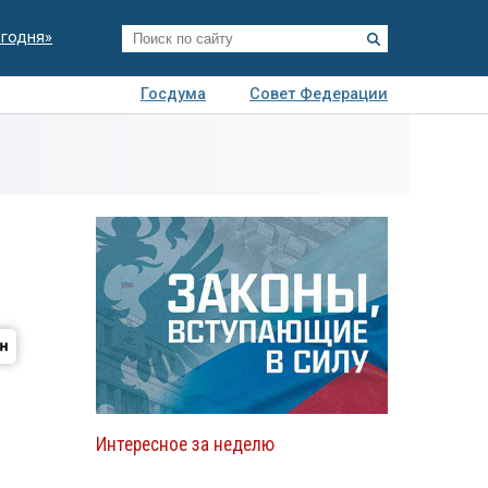
егодня»
Госдума
Совет Федерации
я
Авто
Недвижимость
Технологии
иза
Интересное за неделю