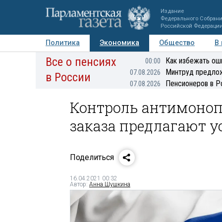
Издание
Федерального Собран
Российской Федераци
Политика
Экономика
Общество
В
Все о пенсиях
Фото
Авторы
Персоны
Мнения
Регионы
Как избежать ош
00:00
Минтруд предлож
07.08.2026
в России
Пенсионеров в Р
07.08.2026
Контроль антимоноп
заказа предлагают у
Поделиться
16.04.2021 00:32
Автор:
Анна Шушкина