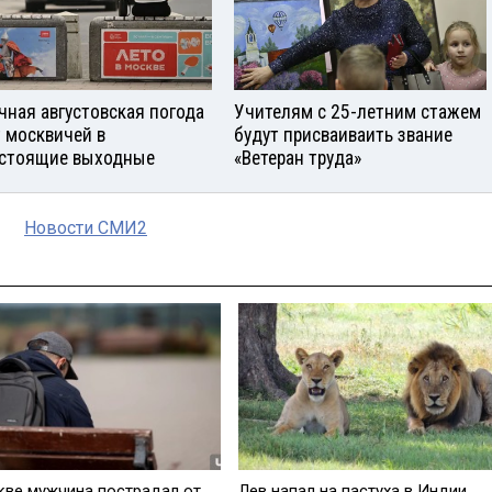
чная августовская погода
Учителям с 25-летним стажем
 москвичей в
будут присваиваить звание
стоящие выходные
«Ветеран труда»
Новости СМИ2
кве мужчина пострадал от
Лев напал на пастуха в Индии