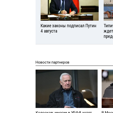
Какие законы подписал Путин
Типи
4 августа
ждет
пред
Новости партнеров
Колосков: многие в УЕФА хотят
В Мос