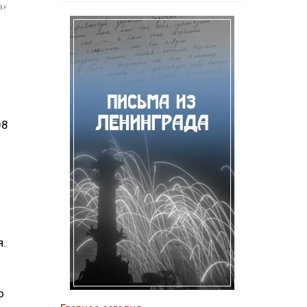
а»
08
я.
о