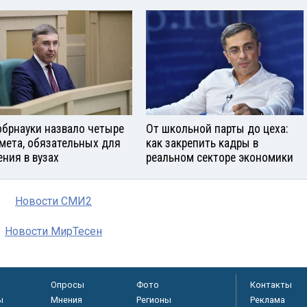
брнауки назвало четыре
От школьной парты до цеха:
мета, обязательных для
как закрепить кадры в
ения в вузах
реальном секторе экономики
Новости СМИ2
Новости МирТесен
Опросы
Фото
Контакты
ы
Мнения
Регионы
Реклама