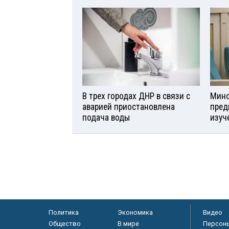
В трех городах ДНР в связи с
Мино
аварией приостановлена
пред
подача воды
изуч
Политика
Экономика
Видео
Общество
В мире
Персон