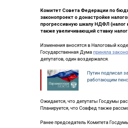
Комитет Совета Федерации по бюд
законопроект о донастройке налог
прогрессивную шкалу НДФЛ (налог н
также увеличивающий ставку налога
Изменения вносятся в Налоговый кодек
Государственная Дума
приняла законо
депутатов, один воздержался.
Путин подписал з
работающим пен
Ожидается, что депутаты Госдумы расс
Планируется, что Совфед также рассм
Ранее председатель Комитета Госдум