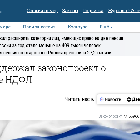
Свежий номер
Законы
Подписка
Журнал «РФ с
ия
и
 мире
Происшествия
Культура
Ещё
Медиацентр
Интервью
Колумнисты
Делова
ил расширить категории лиц, имеющих право на две пенсии
эксперт
оссии за год стало меньше на 409 тысяч человек
я пенсия по старости в России превысила 27,2 тысячи
держал законопроект о
е НДФЛ
Читать нас в
Законопроект:
№ 63966