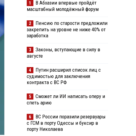
В Абхазии впервые пройдёт
1
масштабный молодёжный форум
Пенсию по старости предложили
2
закрепить на уровне не ниже 40% от
заработка
Законы, вступающие в силу в
3
августе
Путин расширил список лиц с
4
судимостью для заключения
контракта с ВС РФ
Сможет ли ИИ написать оперу и
5
спеть арию
ВС России поразили резервуары
6
с ГСМ в порту Одессы и буксир в
порту Николаева