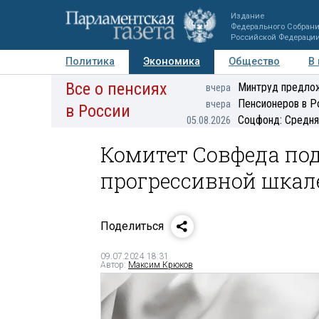
Издание
Федерального Собран
Российской Федераци
Политика
Экономика
Общество
В
Все о пенсиях
Фото
Авторы
Персоны
Мнения
Регионы
Минтруд предлож
вчера
Пенсионеров в Р
вчера
в России
Соцфонд: Средня
05.08.2026
Комитет Совфеда под
прогрессивной шкал
Поделиться
09.07.2024 18:31
Автор:
Максим Крюков