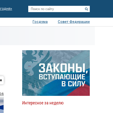
егодня»
Госдума
Совет Федерации
я
Авто
Недвижимость
Технологии
иза
3-8
Интересное за неделю