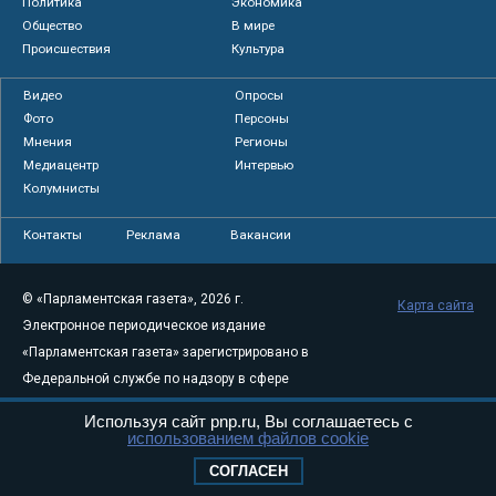
Политика
Экономика
Общество
В мире
Происшествия
Культура
Видео
Опросы
Фото
Персоны
Мнения
Регионы
Медиацентр
Интервью
Колумнисты
Контакты
Реклама
Вакансии
© «Парламентская газета», 2026 г.
Карта сайта
Электронное периодическое издание
«Парламентская газета» зарегистрировано в
Федеральной службе по надзору в сфере
связи, информационных технологий и
Используя сайт pnp.ru, Вы соглашаетесь с
массовых коммуникаций (Роскомнадзор) 05
использованием файлов cookie
августа 2011 года. 18+
СОГЛАСЕН
Свидетельство о регистрации Эл № ФС77-