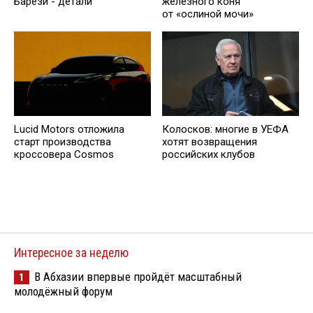
Барези - детали
железного коня
от «ослиной мочи»
Lucid Motors отложила
Колосков: многие в УЕФА
старт производства
хотят возвращения
кроссовера Cosmos
российских клубов
Интересное за неделю
В Абхазии впервые пройдёт масштабный
1
молодёжный форум