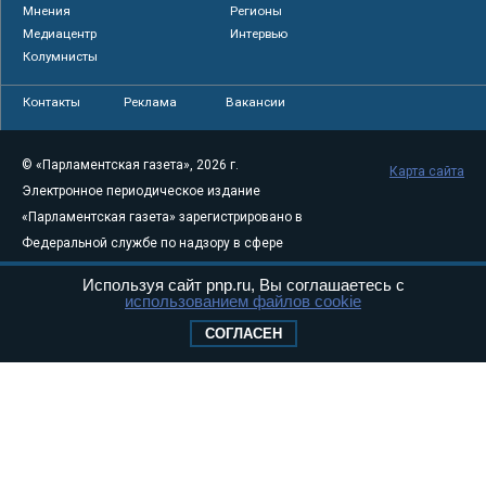
Мнения
Регионы
Медиацентр
Интервью
Колумнисты
Контакты
Реклама
Вакансии
© «Парламентская газета», 2026 г.
Карта сайта
Электронное периодическое издание
«Парламентская газета» зарегистрировано в
Федеральной службе по надзору в сфере
связи, информационных технологий и
Используя сайт pnp.ru, Вы соглашаетесь с
массовых коммуникаций (Роскомнадзор) 05
использованием файлов cookie
августа 2011 года. 18+
СОГЛАСЕН
Свидетельство о регистрации Эл № ФС77-
46097
Учредитель — АНО «Парламентская газета»
Исполняющий обязанности главного
редактора — Абдуллаев М.Р.
Тел.: +7 (495) 637–69–79 E-mail:
pg@pnp.ru