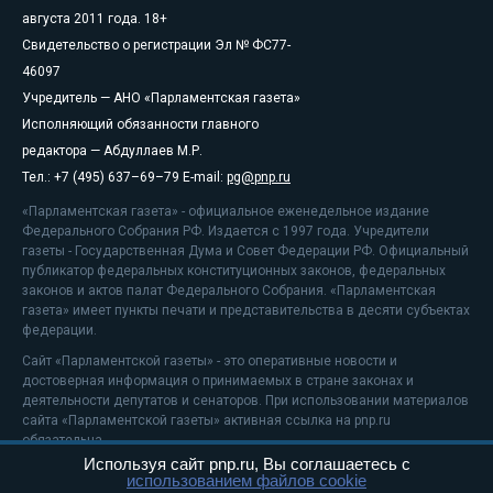
августа 2011 года. 18+
Свидетельство о регистрации Эл № ФС77-
46097
Учредитель — АНО «Парламентская газета»
Исполняющий обязанности главного
редактора — Абдуллаев М.Р.
Тел.: +7 (495) 637–69–79 E-mail:
pg@pnp.ru
«Парламентская газета» - официальное еженедельное издание
Федерального Собрания РФ. Издается с 1997 года. Учредители
газеты - Государственная Дума и Совет Федерации РФ. Официальный
публикатор федеральных конституционных законов, федеральных
законов и актов палат Федерального Собрания. «Парламентская
газета» имеет пункты печати и представительства в десяти субъектах
федерации.
Сайт «Парламентской газеты» - это оперативные новости и
достоверная информация о принимаемых в стране законах и
деятельности депутатов и сенаторов. При использовании материалов
сайта «Парламентской газеты» активная ссылка на pnp.ru
обязательна.
Используя сайт pnp.ru, Вы соглашаетесь с
На информационном ресурсе применяются
рекомендательные
использованием файлов cookie
технологии