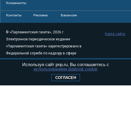
Колумнисты
Контакты
Реклама
Вакансии
© «Парламентская газета», 2026 г.
Карта сайта
Электронное периодическое издание
«Парламентская газета» зарегистрировано в
Федеральной службе по надзору в сфере
связи, информационных технологий и
Используя сайт pnp.ru, Вы соглашаетесь с
массовых коммуникаций (Роскомнадзор) 05
использованием файлов cookie
августа 2011 года. 18+
СОГЛАСЕН
Свидетельство о регистрации Эл № ФС77-
46097
Учредитель — АНО «Парламентская газета»
Исполняющий обязанности главного
редактора — Абдуллаев М.Р.
Тел.: +7 (495) 637–69–79 E-mail:
pg@pnp.ru
«Парламентская газета» - официальное еженедельное издание
Федерального Собрания РФ. Издается с 1997 года. Учредители