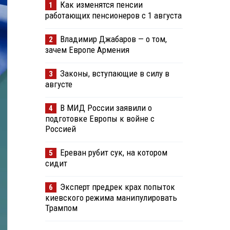
Как изменятся пенсии
1
работающих пенсионеров с 1 августа
Владимир Джабаров — о том,
2
зачем Европе Армения
Законы, вступающие в силу в
3
августе
В МИД России заявили о
4
подготовке Европы к войне с
Россией
Ереван рубит сук, на котором
5
сидит
Эксперт предрек крах попыток
6
киевского режима манипулировать
Трампом