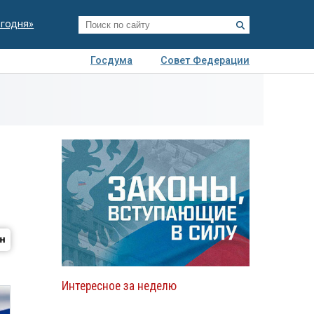
егодня»
Госдума
Совет Федерации
я
Авто
Недвижимость
Технологии
иза
Интересное за неделю