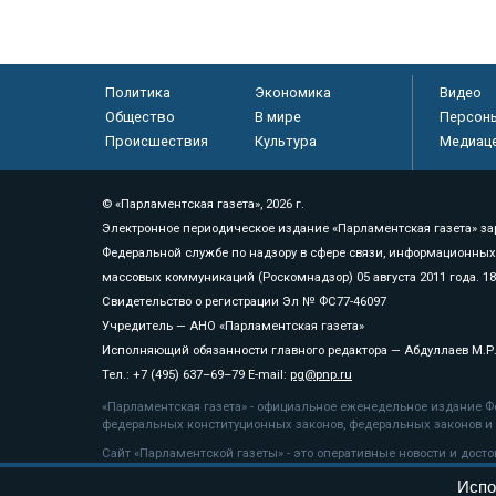
Политика
Экономика
Видео
Общество
В мире
Персон
Происшествия
Культура
Медиац
© «Парламентская газета», 2026 г.
Электронное периодическое издание «Парламентская газета» за
Федеральной службе по надзору в сфере связи, информационных
массовых коммуникаций (Роскомнадзор) 05 августа 2011 года. 1
Свидетельство о регистрации Эл № ФС77-46097
Учредитель — АНО «Парламентская газета»
Исполняющий обязанности главного редактора — Абдуллаев М.Р
Тел.: +7 (495) 637–69–79 E-mail:
pg@pnp.ru
«Парламентская газета» - официальное еженедельное издание Фе
федеральных конституционных законов, федеральных законов и а
Сайт «Парламентской газеты» - это оперативные новости и дост
«Парламентской газеты» активная ссылка на pnp.ru обязательна.
Испо