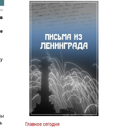
мы
 в
ме
ду
бы
ь
Главное сегодня