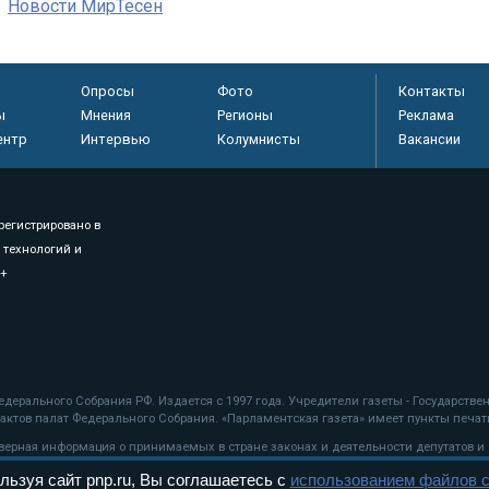
Новости МирТесен
Опросы
Фото
Контакты
ы
Мнения
Регионы
Реклама
ентр
Интервью
Колумнисты
Вакансии
регистрировано в
 технологий и
8+
.
дерального Собрания РФ. Издается с 1997 года. Учредители газеты - Государств
ктов палат Федерального Собрания. «Парламентская газета» имеет пункты печати
оверная информация о принимаемых в стране законах и деятельности депутатов и
льзуя сайт pnp.ru, Вы соглашаетесь с
использованием файлов c