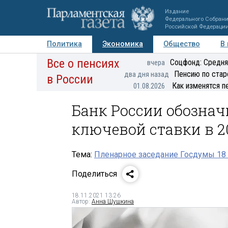
Издание
Федерального Собран
Российской Федераци
Политика
Экономика
Общество
В
Все о пенсиях
Фото
Авторы
Персоны
Мнения
Регионы
Соцфонд: Средня
вчера
Пенсию по стар
два дня назад
в России
Как изменятся п
01.08.2026
Банк России обозна
ключевой ставки в 2
Тема:
Пленарное заседание Госдумы 18 
Поделиться
18.11.2021 13:26
Автор:
Анна Шушкина