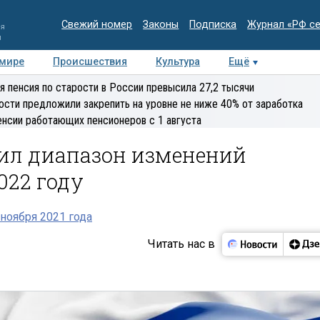
Свежий номер
Законы
Подписка
Журнал «РФ с
ия
и
 мире
Происшествия
Культура
Ещё
Медиацентр
Интервью
Колумнисты
Делова
я пенсия по старости в России превысила 27,2 тысячи
эксперт
ости предложили закрепить на уровне не ниже 40% от заработка
енсии работающих пенсионеров с 1 августа
чил диапазон изменений
022 году
ноября 2021 года
Читать нас в