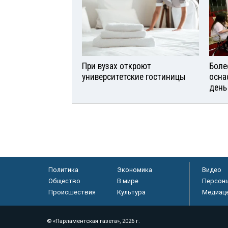
При вузах откроют
Боле
университетские гостиницы
осна
день
Политика
Экономика
Видео
Общество
В мире
Персон
Происшествия
Культура
Медиац
© «Парламентская газета», 2026 г.