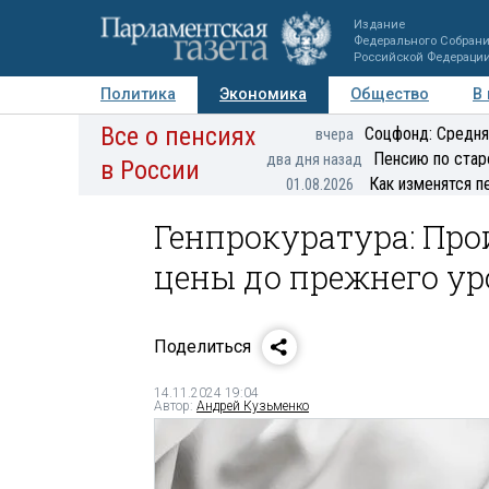
Издание
Федерального Собран
Российской Федераци
Политика
Экономика
Общество
В
Все о пенсиях
Фото
Авторы
Персоны
Мнения
Регионы
Соцфонд: Средня
вчера
Пенсию по стар
два дня назад
в России
Как изменятся п
01.08.2026
Генпрокуратура: Пр
цены до прежнего у
Поделиться
14.11.2024 19:04
Автор:
Андрей Кузьменко