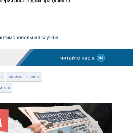
дверии новогодних праздников.
 антимонопольная служба
ес
промышленность
мторг