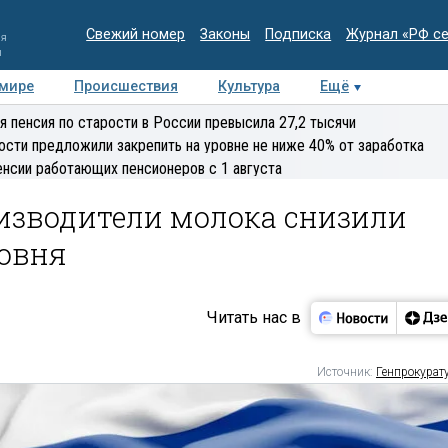
Свежий номер
Законы
Подписка
Журнал «РФ с
ия
и
 мире
Происшествия
Культура
Ещё
Медиацентр
Интервью
Колумнисты
Делова
я пенсия по старости в России превысила 27,2 тысячи
эксперт
ости предложили закрепить на уровне не ниже 40% от заработка
енсии работающих пенсионеров с 1 августа
оизводители молока снизили
ровня
Читать нас в
Источник:
Генпрокурат