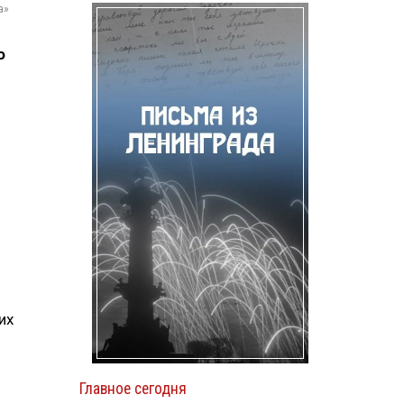
а»
о
их
Главное сегодня