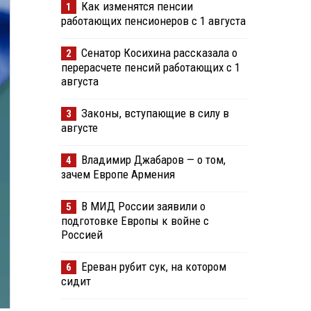
Как изменятся пенсии
1
работающих пенсионеров с 1 августа
Сенатор Косихина рассказала о
2
перерасчете пенсий работающих с 1
августа
Законы, вступающие в силу в
3
августе
Владимир Джабаров — о том,
4
зачем Европе Армения
В МИД России заявили о
5
подготовке Европы к войне с
Россией
Ереван рубит сук, на котором
6
сидит