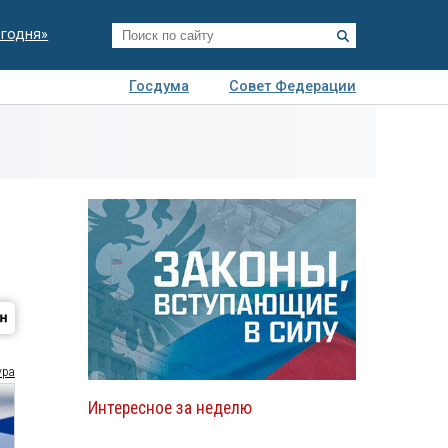
егодня»
Госдума
Совет Федерации
я
Авто
Недвижимость
Технологии
иза
ура
Интересное за неделю