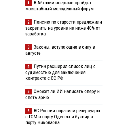
В Абхазии впервые пройдёт
1
масштабный молодёжный форум
Пенсию по старости предложили
2
закрепить на уровне не ниже 40% от
заработка
Законы, вступающие в силу в
3
августе
Путин расширил список лиц с
4
судимостью для заключения
контракта с ВС РФ
Сможет ли ИИ написать оперу и
5
спеть арию
е
ВС России поразили резервуары
6
с ГСМ в порту Одессы и буксир в
порту Николаева