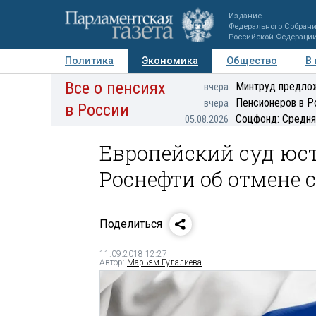
Издание
Федерального Собран
Российской Федераци
Политика
Экономика
Общество
В
Все о пенсиях
Фото
Авторы
Персоны
Мнения
Регионы
Минтруд предлож
вчера
Пенсионеров в Р
вчера
в России
Соцфонд: Средня
05.08.2026
Европейский суд юс
Роснефти об отмене 
Поделиться
11.09.2018 12:27
Автор:
Марьям Гулалиева