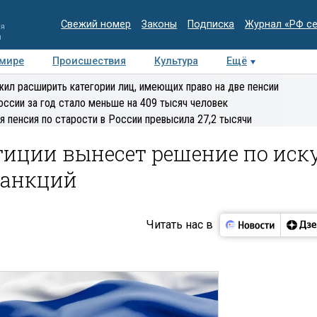
Свежий номер
Законы
Подписка
Журнал «РФ с
ия
и
 мире
Происшествия
Культура
Ещё
Медиацентр
Интервью
Колумнисты
Делова
ил расширить категории лиц, имеющих право на две пенсии
эксперт
оссии за год стало меньше на 409 тысяч человек
я пенсия по старости в России превысила 27,2 тысячи
тиции вынесет решение по иск
санкций
Читать нас в