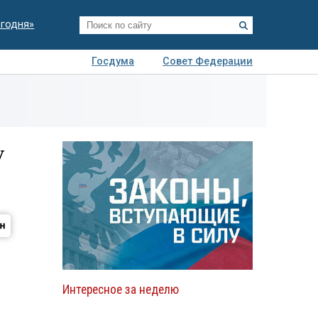
егодня»
Госдума
Совет Федерации
я
Авто
Недвижимость
Технологии
иза
у
Интересное за неделю