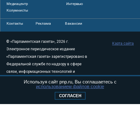
Медиацентр
Интервью
Колумнисты
Контакты
Реклама
Вакансии
© «Парламентская газета», 2026 г.
Карта сайта
Электронное периодическое издание
«Парламентская газета» зарегистрировано в
Федеральной службе по надзору в сфере
связи, информационных технологий и
массовых коммуникаций (Роскомнадзор) 05
Используя сайт pnp.ru, Вы соглашаетесь с
использованием файлов cookie
августа 2011 года. 18+
Свидетельство о регистрации Эл № ФС77-
СОГЛАСЕН
46097
Учредитель — АНО «Парламентская газета»
Исполняющий обязанности главного
редактора — Абдуллаев М.Р.
Тел.: +7 (495) 637–69–79 E-mail:
pg@pnp.ru