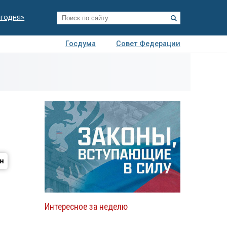
егодня»
Госдума
Совет Федерации
я
Авто
Недвижимость
Технологии
иза
Интересное за неделю