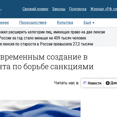
Свежий номер
Законы
Подписка
Журнал «РФ с
ия
и
 мире
Происшествия
Культура
Ещё
Медиацентр
Интервью
Колумнисты
Делова
жил расширить категории лиц, имеющих право на две пенсии
эксперт
России за год стало меньше на 409 тысяч человек
я пенсия по старости в России превысила 27,2 тысячи
евременным создание в
та по борьбе санкциями
Читать нас в