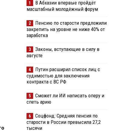
В Абхазии впервые пройдёт
1
масштабный молодёжный форум
Пенсию по старости предложили
2
закрепить на уровне не ниже 40% от
заработка
Законы, вступающие в силу в
3
августе
Путин расширил список лиц с
4
судимостью для заключения
контракта с ВС РФ
Сможет ли ИИ написать оперу и
5
спеть арию
Соцфонд: Средняя пенсия по
6
старости в России превысила 27,2
го
тысячи