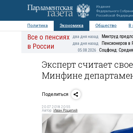
Издание
Федерального Собран
Российской Федераци
Политика
Экономика
Общество
В
Все о пенсиях
Фото
Авторы
Персоны
Мнения
Регионы
Минтруд предло
два дня назад
Пенсионеров в 
два дня назад
в России
Соцфонд: Средня
05.08.2026
Эксперт считает сво
Минфине департамен
Поделиться
20.07.2018 20:55
Автор:
Иван Рощепий