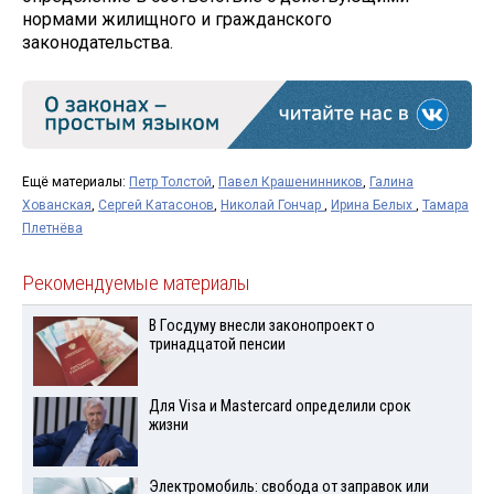
нормами жилищного и гражданского
законодательства.
Ещё материалы:
Петр Толстой
,
Павел Крашенинников
,
Галина
Хованская
,
Сергей Катасонов
,
Николай Гончар
,
Ирина Белых
,
Тамара
Плетнёва
Рекомендуемые материалы
В Госдуму внесли законопроект о
тринадцатой пенсии
Для Visа и Mastercard определили срок
жизни
Электромобиль: свобода от заправок или