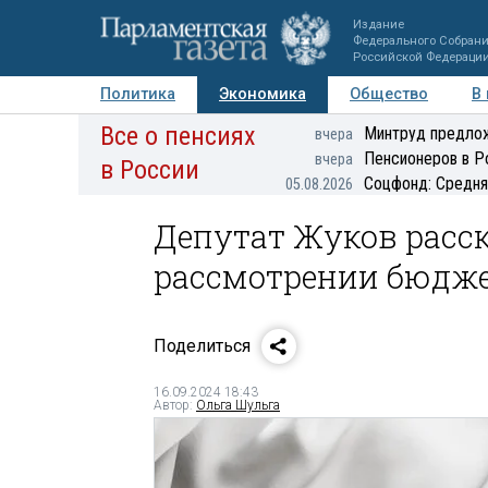
Издание
Федерального Собран
Российской Федераци
Политика
Экономика
Общество
В
Все о пенсиях
Фото
Авторы
Персоны
Мнения
Регионы
Минтруд предлож
вчера
Пенсионеров в Р
вчера
в России
Соцфонд: Средня
05.08.2026
Депутат Жуков расск
рассмотрении бюдже
Поделиться
16.09.2024 18:43
Автор:
Ольга Шульга