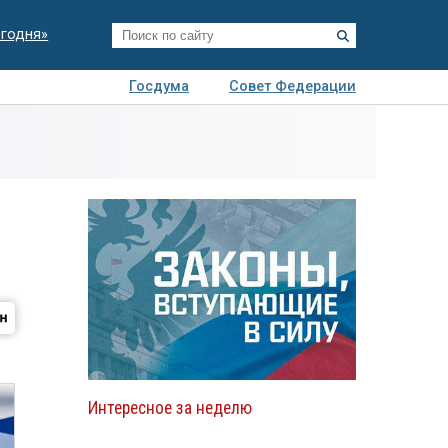
егодня»
Госдума
Совет Федерации
я
Авто
Недвижимость
Технологии
иза
Интересное за неделю