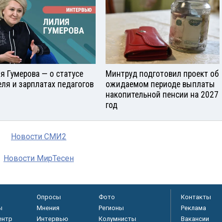
я Гумерова — о статусе
Минтруд подготовил проект об
еля и зарплатах педагогов
ожидаемом периоде выплаты
накопительной пенсии на 2027
год
Новости СМИ2
Новости МирТесен
Опросы
Фото
Контакты
ы
Мнения
Регионы
Реклама
ентр
Интервью
Колумнисты
Вакансии