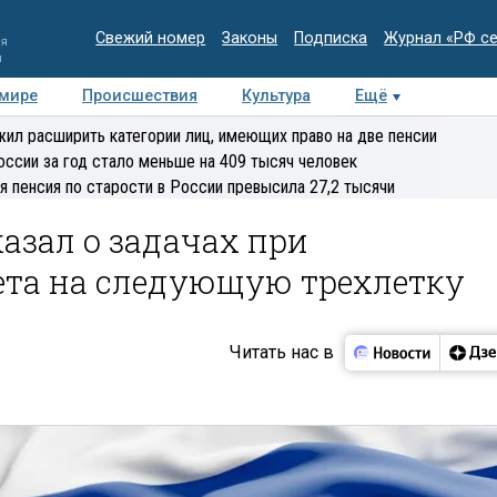
Свежий номер
Законы
Подписка
Журнал «РФ с
ия
и
 мире
Происшествия
Культура
Ещё
Медиацентр
Интервью
Колумнисты
Делова
ил расширить категории лиц, имеющих право на две пенсии
эксперт
оссии за год стало меньше на 409 тысяч человек
я пенсия по старости в России превысила 27,2 тысячи
азал о задачах при
та на следующую трехлетку
Читать нас в