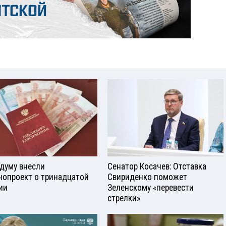
сдуму внесли
Сенатор Косачев: Отставка
нопроект о тринадцатой
Свириденко поможет
ии
Зеленскому «перевести
стрелки»