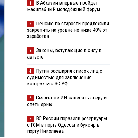
В Абхазии впервые пройдёт
1
масштабный молодёжный форум
Пенсию по старости предложили
2
закрепить на уровне не ниже 40% от
заработка
Законы, вступающие в силу в
3
августе
Путин расширил список лиц с
4
судимостью для заключения
контракта с ВС РФ
Сможет ли ИИ написать оперу и
5
спеть арию
ВС России поразили резервуары
6
с ГСМ в порту Одессы и буксир в
порту Николаева