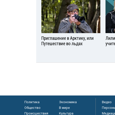
Приглашение в Арктику, или
Лили
Путешествие во льдах
учит
Политика
Экономика
Видео
Общество
В мире
Персон
Происшествия
Культура
Медиац