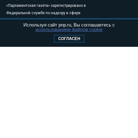
«Парламентская газета» зарегистрировано в
Федеральной службе по надзору в сфере
связи, информационных технологий и
Используя сайт pnp.ru, Вы соглашаетесь с
массовых коммуникаций (Роскомнадзор) 05
использованием файлов cookie
августа 2011 года. 18+
СОГЛАСЕН
Свидетельство о регистрации Эл № ФС77-
46097
Учредитель — АНО «Парламентская газета»
Исполняющий обязанности главного
редактора — Абдуллаев М.Р.
Тел.: +7 (495) 637–69–79 E-mail:
pg@pnp.ru
«Парламентская газета» - официальное еженедельное издание
Федерального Собрания РФ. Издается с 1997 года. Учредители
газеты - Государственная Дума и Совет Федерации РФ. Официальный
публикатор федеральных конституционных законов, федеральных
законов и актов палат Федерального Собрания. «Парламентская
газета» имеет пункты печати и представительства в десяти субъектах
федерации.
Сайт «Парламентской газеты» - это оперативные новости и
достоверная информация о принимаемых в стране законах и