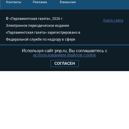
Контакты
Реклама
Вакансии
© «Парламентская газета», 2026 г.
Карта сайта
Электронное периодическое издание
«Парламентская газета» зарегистрировано в
Федеральной службе по надзору в сфере
связи, информационных технологий и
Используя сайт pnp.ru, Вы соглашаетесь с
массовых коммуникаций (Роскомнадзор) 05
использованием файлов cookie
августа 2011 года. 18+
СОГЛАСЕН
Свидетельство о регистрации Эл № ФС77-
46097
Учредитель — АНО «Парламентская газета»
Исполняющий обязанности главного
редактора — Абдуллаев М.Р.
Тел.: +7 (495) 637–69–79 E-mail:
pg@pnp.ru
«Парламентская газета» - официальное еженедельное издание
Федерального Собрания РФ. Издается с 1997 года. Учредители
газеты - Государственная Дума и Совет Федерации РФ. Официальный
публикатор федеральных конституционных законов, федеральных