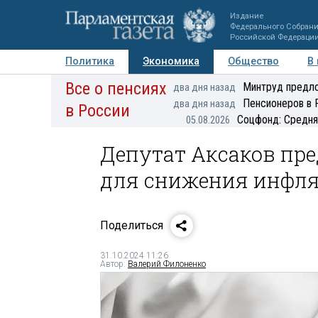
Издание
Федерального Собран
Российской Федераци
Политика
Экономика
Общество
В
Все о пенсиях
Фото
Авторы
Персоны
Мнения
Регионы
Минтруд предло
два дня назад
Пенсионеров в 
два дня назад
в России
Соцфонд: Средня
05.08.2026
Депутат Аксаков пр
для снижения инфл
Поделиться
31.10.2024 11:26
Автор:
Валерий Филоненко