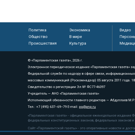
Политика
Экономика
Видео
Общество
В мире
Персон
Происшествия
Культура
Медиац
© «Парламентская газета», 2026 г.
Электронное периодическое издание «Парламентская газета» за
Федеральной службе по надзору в сфере связи, информационных
массовых коммуникаций (Роскомнадзор) 05 августа 2011 года. 1
Свидетельство о регистрации Эл № ФС77-46097
Учредитель — АНО «Парламентская газета»
Исполняющий обязанности главного редактора — Абдуллаев М.Р
Тел.: +7 (495) 637–69–79 E-mail:
pg@pnp.ru
«Парламентская газета» - официальное еженедельное издание Фе
федеральных конституционных законов, федеральных законов и а
Сайт «Парламентской газеты» - это оперативные новости и дост
«Парламентской газеты» активная ссылка на pnp.ru обязательна.