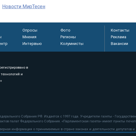
Новости МирТесен
Опросы
Фото
Контакты
ы
Мнения
Регионы
Реклама
ентр
Интервью
Колумнисты
Вакансии
регистрировано в
 технологий и
8+
.
дерального Собрания РФ. Издается с 1997 года. Учредители газеты - Государств
ктов палат Федерального Собрания. «Парламентская газета» имеет пункты печати
оверная информация о принимаемых в стране законах и деятельности депутатов и