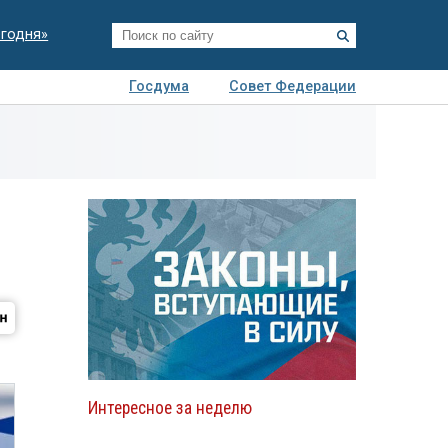
егодня»
Госдума
Совет Федерации
я
Авто
Недвижимость
Технологии
иза
Интересное за неделю