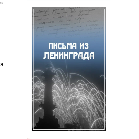
а»
-
ия