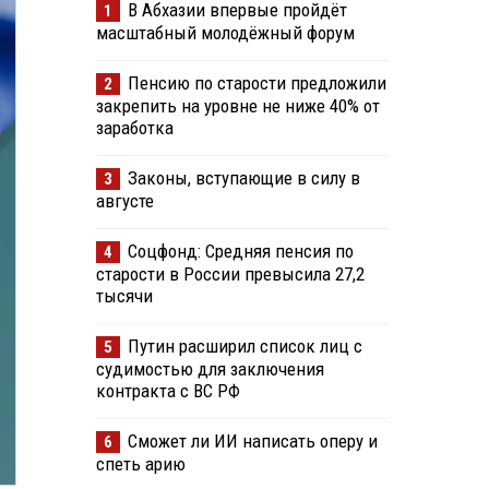
В Абхазии впервые пройдёт
1
масштабный молодёжный форум
Пенсию по старости предложили
2
закрепить на уровне не ниже 40% от
заработка
Законы, вступающие в силу в
3
августе
Соцфонд: Средняя пенсия по
4
старости в России превысила 27,2
тысячи
Путин расширил список лиц с
5
судимостью для заключения
контракта с ВС РФ
Сможет ли ИИ написать оперу и
6
спеть арию