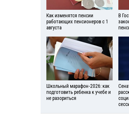
Как изменятся пенсии
В Го
работающих пенсионеров с 1
зако
августа
пенс
Школьный марафон-2026: как
Сена
подготовить ребенка к учебе и
расс
не разориться
соци
сесс