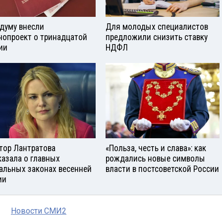
сдуму внесли
Для молодых специалистов
нопроект о тринадцатой
предложили снизить ставку
ии
НДФЛ
тор Лантратова
«Польза, честь и слава»: как
казала о главных
рождались новые символы
альных законах весенней
власти в постсоветской России
ии
Новости СМИ2