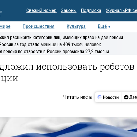
Свежий номер
Законы
Подписка
Журнал «РФ с
ия
и
 мире
Происшествия
Культура
Ещё
Медиацентр
Интервью
Колумнисты
Делова
жил расширить категории лиц, имеющих право на две пенсии
эксперт
России за год стало меньше на 409 тысяч человек
я пенсия по старости в России превысила 27,2 тысячи
едложил использовать роботов
яции
Читать нас в