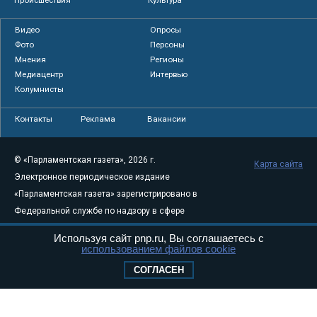
Происшествия
Культура
Видео
Опросы
Фото
Персоны
Мнения
Регионы
Медиацентр
Интервью
Колумнисты
Контакты
Реклама
Вакансии
© «Парламентская газета», 2026 г.
Карта сайта
Электронное периодическое издание
«Парламентская газета» зарегистрировано в
Федеральной службе по надзору в сфере
связи, информационных технологий и
Используя сайт pnp.ru, Вы соглашаетесь с
массовых коммуникаций (Роскомнадзор) 05
использованием файлов cookie
августа 2011 года. 18+
СОГЛАСЕН
Свидетельство о регистрации Эл № ФС77-
46097
Учредитель — АНО «Парламентская газета»