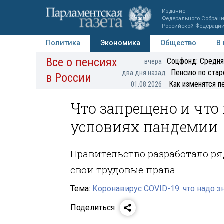
Издание
Федерального Собран
Российской Федераци
Политика
Экономика
Общество
В
Все о пенсиях
Фото
Авторы
Персоны
Мнения
Регионы
Соцфонд: Средня
вчера
Пенсию по стар
два дня назад
в России
Как изменятся п
01.08.2026
Что запрещено и что
условиях пандемии
Правительство разработало р
свои трудовые права
Тема:
Коронавирус COVID-19: что надо з
Поделиться