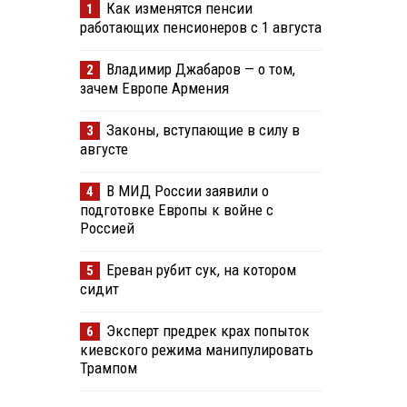
Как изменятся пенсии
1
работающих пенсионеров с 1 августа
Владимир Джабаров — о том,
2
зачем Европе Армения
Законы, вступающие в силу в
3
августе
В МИД России заявили о
4
подготовке Европы к войне с
Россией
Ереван рубит сук, на котором
5
сидит
Эксперт предрек крах попыток
6
киевского режима манипулировать
Трампом