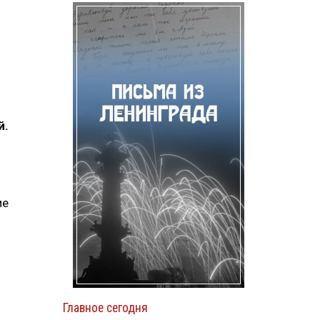
й.
ие
Главное сегодня