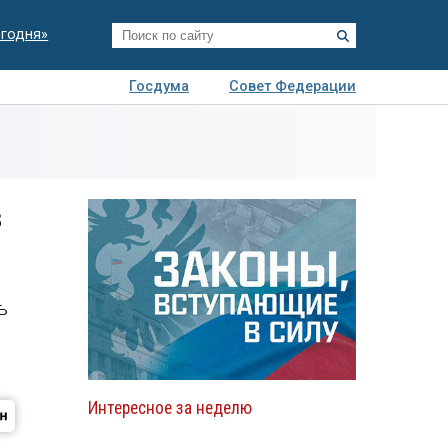
егодня»
Госдума
Совет Федерации
я
Авто
Недвижимость
Технологии
иза
в
ь
Интересное за неделю