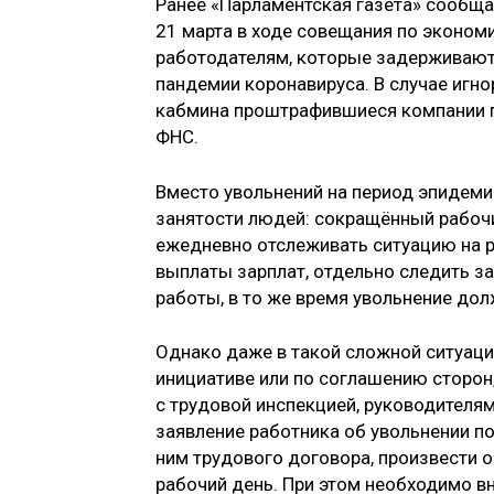
Ранее «Парламентская газета» сообща
21 марта в ходе совещания по эконо
работодателям, которые задерживают 
пандемии коронавируса. В случае игн
кабмина проштрафившиеся компании по
ФНС.
Вместо увольнений на период эпидем
занятости людей: сокращённый рабочий
ежедневно отслеживать ситуацию на р
выплаты зарплат, отдельно следить з
работы, в то же время увольнение дол
Однако даже в такой сложной ситуации
инициативе или по соглашению сторо
с трудовой инспекцией, руководителя
заявление работника об увольнении п
ним трудового договора, произвести 
рабочий день. При этом необходимо вн