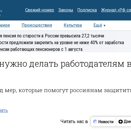
Свежий номер
Законы
Подписка
Журнал «РФ с
ия
и
 мире
Происшествия
Культура
Ещё
Медиацентр
Интервью
Колумнисты
Делова
я пенсия по старости в России превысила 27,2 тысячи
эксперт
ости предложили закрепить на уровне не ниже 40% от заработка
енсии работающих пенсионеров с 1 августа
 нужно делать работодателям 
яд мер, которые помогут россиянам защитит
нать
Читать нас в