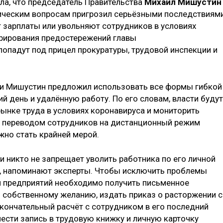
ла, что председатель Правительства
Михаил Мишустин
мическим вопросам пригрозил серьёзными последствиям
зарплаты или увольняют сотрудников в условиях
орирования предостережений главы
падут под прицел прокуратуры, трудовой инспекции и
ии Мишустин предложил использовать все формы гибкой
 день и удалённую работу. По его словам, власти будут
ынке труда в условиях коронавируса и мониторить
а переводом сотрудников на дистанционный режим
жно стать крайней мерой.
 никто не запрещает уволить работника по его личной
н, напоминают эксперты. Чтобы исключить проблемы
м предприятий необходимо получить письменное
о собственному желанию, издать приказ о расторжении с
окончательный расчёт с сотрудником в его последний
ести запись в трудовую книжку и личную карточку