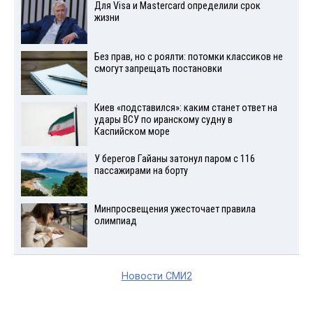
Для Visа и Mastercard определили срок
жизни
Без прав, но с роялти: потомки классиков не
смогут запрещать постановки
Киев «подставился»: каким станет ответ на
удары ВСУ по иранскому судну в
Каспийском море
У берегов Гайаны затонул паром с 116
пассажирами на борту
Минпросвещения ужесточает правила
олимпиад
Новости СМИ2