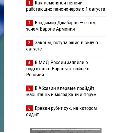
Как изменятся пенсии
1
работающих пенсионеров с 1 августа
Владимир Джабаров — о том,
2
зачем Европе Армения
Законы, вступающие в силу в
3
августе
В МИД России заявили о
4
подготовке Европы к войне с
Россией
В Абхазии впервые пройдёт
5
масштабный молодёжный форум
Ереван рубит сук, на котором
6
сидит