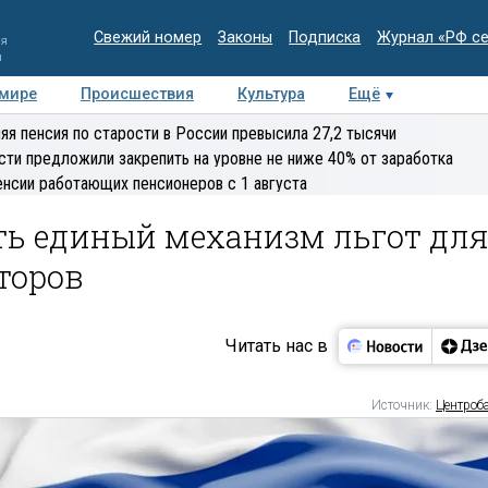
Свежий номер
Законы
Подписка
Журнал «РФ с
ия
и
 мире
Происшествия
Культура
Ещё
Медиацентр
Интервью
Колумнисты
Делова
яя пенсия по старости в России превысила 27,2 тысячи
эксперт
сти предложили закрепить на уровне не ниже 40% от заработка
енсии работающих пенсионеров с 1 августа
ть единый механизм льгот дл
торов
Читать нас в
Источник:
Центроб