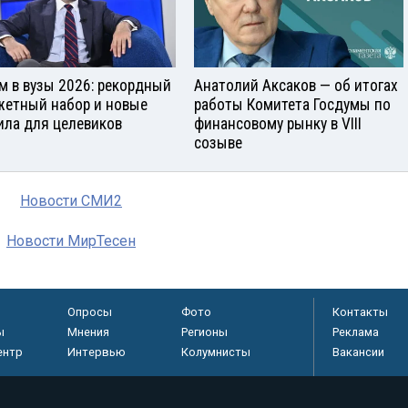
м в вузы 2026: рекордный
Анатолий Аксаков — об итогах
етный набор и новые
работы Комитета Госдумы по
ила для целевиков
финансовому рынку в VIII
созыве
Новости СМИ2
Новости МирТесен
Опросы
Фото
Контакты
ы
Мнения
Регионы
Реклама
ентр
Интервью
Колумнисты
Вакансии