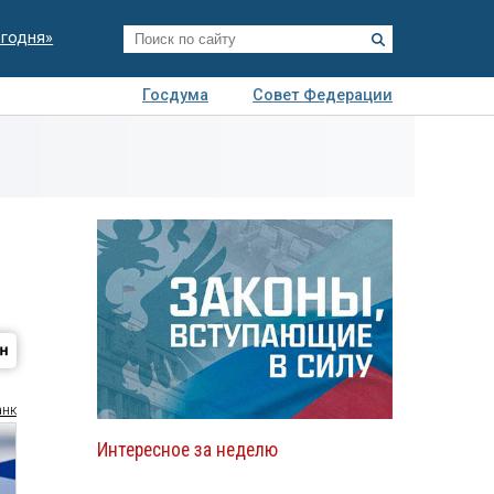
егодня»
Госдума
Совет Федерации
я
Авто
Недвижимость
Технологии
иза
я
анк
Интересное за неделю