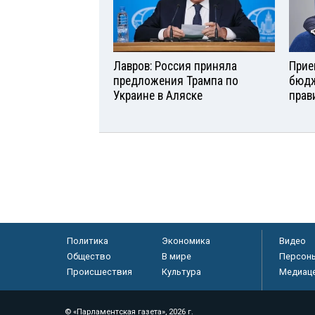
Лавров: Россия приняла
Прие
предложения Трампа по
бюдж
Украине в Аляске
прав
Политика
Экономика
Видео
Общество
В мире
Персон
Происшествия
Культура
Медиац
© «Парламентская газета», 2026 г.