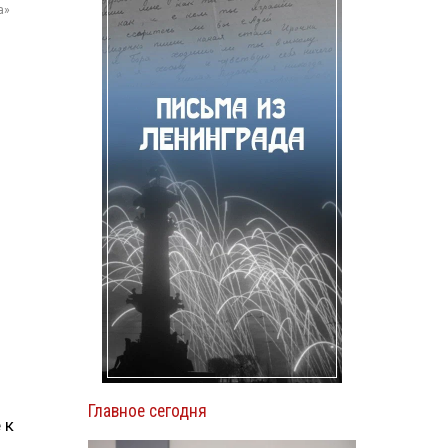
а»
Главное сегодня
 к