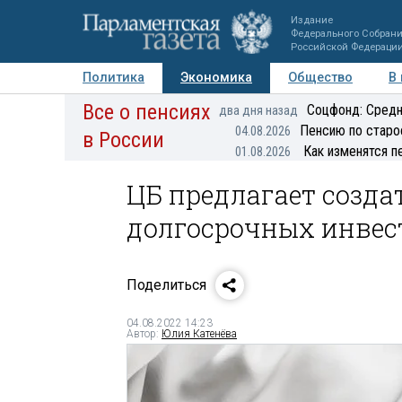
Издание
Федерального Собран
Российской Федераци
Политика
Экономика
Общество
В
Все о пенсиях
Фото
Авторы
Персоны
Мнения
Регионы
Соцфонд: Средн
два дня назад
Пенсию по старо
04.08.2026
в России
Как изменятся п
01.08.2026
ЦБ предлагает созда
долгосрочных инвес
Поделиться
04.08.2022 14:23
Автор:
Юлия Катенёва