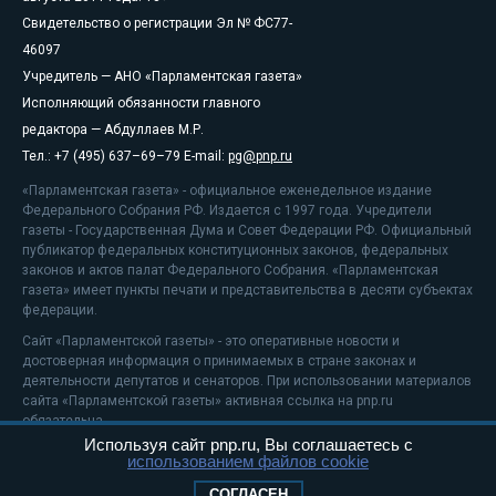
Свидетельство о регистрации Эл № ФС77-
46097
Учредитель — АНО «Парламентская газета»
Исполняющий обязанности главного
редактора — Абдуллаев М.Р.
Тел.: +7 (495) 637–69–79 E-mail:
pg@pnp.ru
«Парламентская газета» - официальное еженедельное издание
Федерального Собрания РФ. Издается с 1997 года. Учредители
газеты - Государственная Дума и Совет Федерации РФ. Официальный
публикатор федеральных конституционных законов, федеральных
законов и актов палат Федерального Собрания. «Парламентская
газета» имеет пункты печати и представительства в десяти субъектах
федерации.
Сайт «Парламентской газеты» - это оперативные новости и
достоверная информация о принимаемых в стране законах и
деятельности депутатов и сенаторов. При использовании материалов
сайта «Парламентской газеты» активная ссылка на pnp.ru
обязательна.
Используя сайт pnp.ru, Вы соглашаетесь с
На информационном ресурсе применяются
рекомендательные
использованием файлов cookie
технологии
Положение о защите персональных данных
СОГЛАСЕН