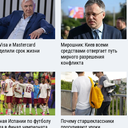
Visа и Mastercard
Мирошник: Киев всеми
делили срок жизни
средствами отвергает путь
мирного разрешения
конфликта
ная Испании по футболу
Почему старшеклассники
а в финал чемпионата
прогуливают уроки