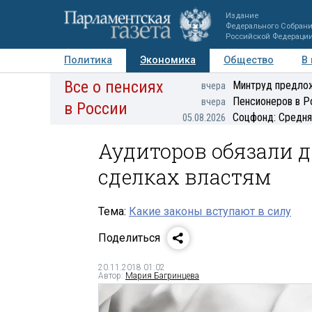
Издание
Федерального Собран
Российской Федераци
Политика
Экономика
Общество
В
Все о пенсиях
Фото
Авторы
Персоны
Мнения
Регионы
Минтруд предлож
вчера
Пенсионеров в Р
вчера
в России
Соцфонд: Средня
05.08.2026
Аудиторов обязали 
сделках властям
Тема:
Какие законы вступают в силу
Поделиться
20.11.2018 01:02
Автор:
Мария Багринцева