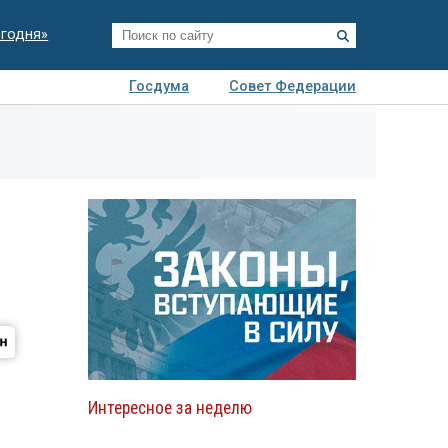
егодня»
Госдума
Совет Федерации
я
Авто
Недвижимость
Технологии
иза
Интересное за неделю