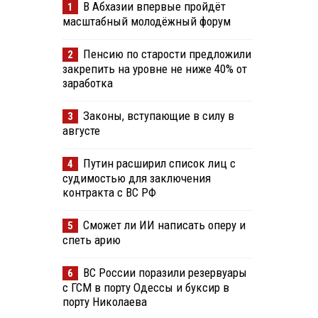
В Абхазии впервые пройдёт
1
масштабный молодёжный форум
Пенсию по старости предложили
2
закрепить на уровне не ниже 40% от
заработка
Законы, вступающие в силу в
3
августе
Путин расширил список лиц с
4
судимостью для заключения
контракта с ВС РФ
Сможет ли ИИ написать оперу и
5
спеть арию
ВС России поразили резервуары
6
с ГСМ в порту Одессы и буксир в
порту Николаева