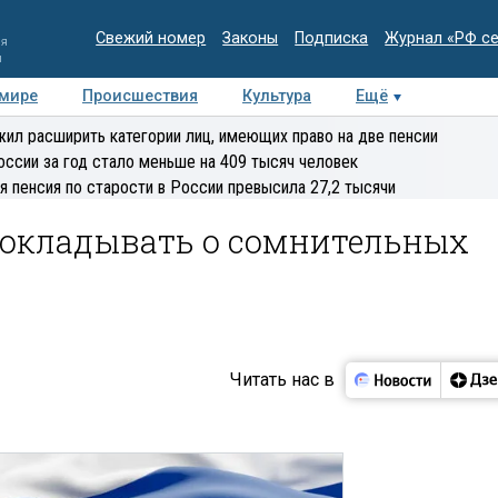
Свежий номер
Законы
Подписка
Журнал «РФ с
ия
и
 мире
Происшествия
Культура
Ещё
Медиацентр
Интервью
Колумнисты
Делова
ил расширить категории лиц, имеющих право на две пенсии
эксперт
оссии за год стало меньше на 409 тысяч человек
я пенсия по старости в России превысила 27,2 тысячи
докладывать о сомнительных
Читать нас в