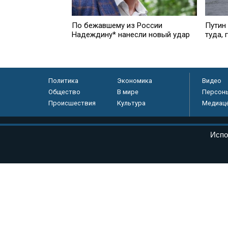
Путин
По бежавшему из России
туда, 
Надеждину* нанесли новый удар
Политика
Экономика
Видео
Общество
В мире
Персон
Происшествия
Культура
Медиац
© «Парламентская газета», 2026 г.
Испо
Электронное периодическое издание «Парламентская газета» за
Федеральной службе по надзору в сфере связи, информационных
массовых коммуникаций (Роскомнадзор) 05 августа 2011 года. 1
Свидетельство о регистрации Эл № ФС77-46097
Учредитель — АНО «Парламентская газета»
Исполняющий обязанности главного редактора — Абдуллаев М.Р
Тел.: +7 (495) 637–69–79 E-mail:
pg@pnp.ru
«Парламентская газета» - официальное еженедельное издание Фе