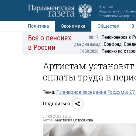
Издание
Федерального Собран
Российской Федераци
Политика
Экономика
Общество
В
Все о пенсиях
Фото
Авторы
Персоны
Мнения
Регионы
Пенсионеров в Р
08:17
Соцфонд: Средн
два дня назад
в России
Пенсию по старо
04.08.2026
Артистам установя
оплаты труда в пери
Тема:
Пленарное заседание Госдумы 27 
Поделиться
27.09.2022 13:52
Автор:
Анастасия Островкова