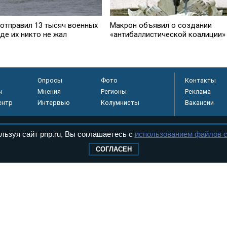
 отправил 13 тысяч военных
Макрон объявил о создании
где их никто не жал
«антибаллистической коалиции»
Опросы
Фото
Контакты
ы
Мнения
Регионы
Реклама
ентр
Интервью
Колумнисты
Вакансии
льзуя сайт pnp.ru, Вы соглашаетесь с
использованием файлов c
регистрировано в
СОГЛАСЕН
 технологий и
8+
.
дерального Собрания РФ. Издается с 1997 года. Учредители газеты - Государств