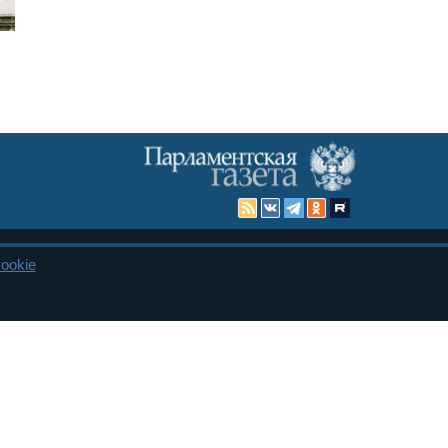
ookie
Карта сайта
енная Дума и Совет Федерации РФ. Официальный публикатор