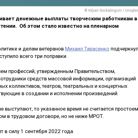
© Kilyan Sockalingum / Unspla
ривает денежные выплаты творческим работникам в
чтении. Об этом стало известно на пленарном
олитике и делам ветеранов
Михаил Тарасенко
подчеркнул
ступило всего три поправки.
чнем профессий, утвержденным Правительством,
сотрудники средств массовой информации, организаций
ых коллективов, театров, театральных и концертных
ствующие в создании и исполнении произведений.
не выступают, то указанное время не считается простоем
ом в трудовом договоре, но не ниже МРОТ.
т в силу 1 сентября 2022 года.