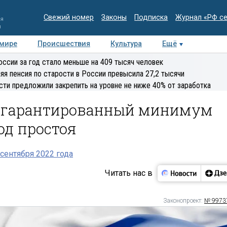
Свежий номер
Законы
Подписка
Журнал «РФ с
ия
и
 мире
Происшествия
Культура
Ещё
Медиацентр
Интервью
Колумнисты
Делова
оссии за год стало меньше на 409 тысяч человек
эксперт
яя пенсия по старости в России превысила 27,2 тысячи
сти предложили закрепить на уровне не ниже 40% от заработка
т гарантированный минимум
од простоя
сентября 2022 года
Читать нас в
Законопроект:
№ 9973