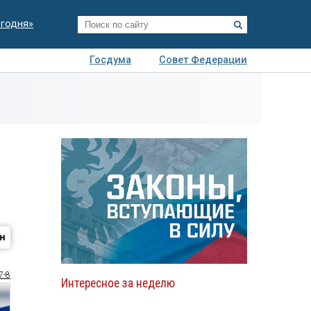
егодня»
Госдума
Совет Федерации
я
Авто
Недвижимость
Технологии
иза
7-8
Интересное за неделю