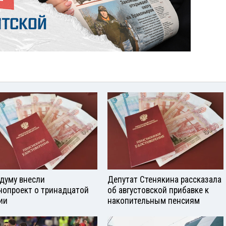
сдуму внесли
Депутат Стенякина рассказала
нопроект о тринадцатой
об августовской прибавке к
ии
накопительным пенсиям