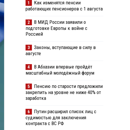
Как изменятся пенсии
1
работающих пенсионеров с 1 августа
В МИД России заявили о
2
подготовке Европы к войне с
Россией
Законы, вступающие в силу в
3
августе
В Абхазии впервые пройдёт
4
масштабный молодёжный форум
Пенсию по старости предложили
5
закрепить на уровне не ниже 40% от
заработка
Путин расширил список лиц с
6
судимостью для заключения
контракта с ВС РФ