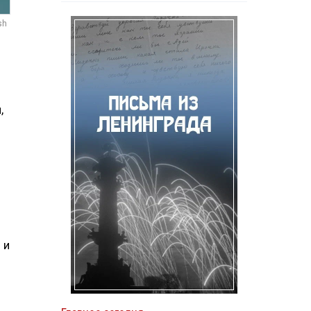
sh
,
 и