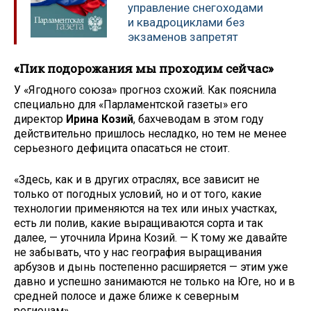
управление снегоходами
и квадроциклами без
экзаменов запретят
«Пик подорожания мы проходим сейчас»
У «Ягодного союза» прогноз схожий. Как пояснила
специально для «Парламентской газеты» его
директор
Ирина Козий
, бахчеводам в этом году
действительно пришлось несладко, но тем не менее
серьезного дефицита опасаться не стоит.
«Здесь, как и в других отраслях, все зависит не
только от погодных условий, но и от того, какие
технологии применяются на тех или иных участках,
есть ли полив, какие выращиваются сорта и так
далее, — уточнила Ирина Козий. — К тому же давайте
не забывать, что у нас география выращивания
арбузов и дынь постепенно расширяется — этим уже
давно и успешно занимаются не только на Юге, но и в
средней полосе и даже ближе к северным
регионам».