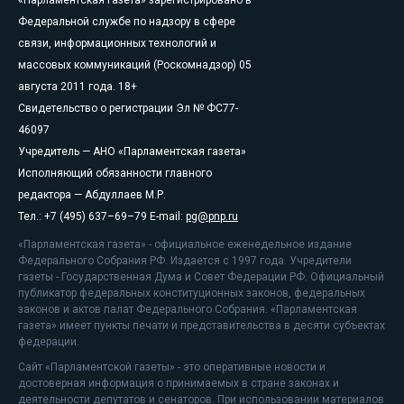
«Парламентская газета» зарегистрировано в
Федеральной службе по надзору в сфере
связи, информационных технологий и
массовых коммуникаций (Роскомнадзор) 05
августа 2011 года. 18+
Свидетельство о регистрации Эл № ФС77-
46097
Учредитель — АНО «Парламентская газета»
Исполняющий обязанности главного
редактора — Абдуллаев М.Р.
Тел.: +7 (495) 637–69–79 E-mail:
pg@pnp.ru
«Парламентская газета» - официальное еженедельное издание
Федерального Собрания РФ. Издается с 1997 года. Учредители
газеты - Государственная Дума и Совет Федерации РФ. Официальный
публикатор федеральных конституционных законов, федеральных
законов и актов палат Федерального Собрания. «Парламентская
газета» имеет пункты печати и представительства в десяти субъектах
федерации.
Сайт «Парламентской газеты» - это оперативные новости и
достоверная информация о принимаемых в стране законах и
деятельности депутатов и сенаторов. При использовании материалов