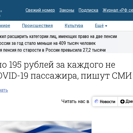
Свежий номер
Законы
Подписка
Журнал «РФ с
ия
и
 мире
Происшествия
Культура
Ещё
Медиацентр
Интервью
Колумнисты
Делова
ил расширить категории лиц, имеющих право на две пенсии
эксперт
оссии за год стало меньше на 409 тысяч человек
я пенсия по старости в России превысила 27,2 тысячи
о 195 рублей за каждого не
OVID-19 пассажира, пишут СМИ
нать
Читать нас в