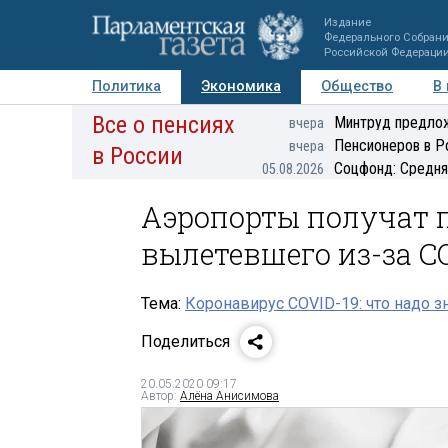
Издание
Федерального Собран
Российской Федераци
Политика
Экономика
Общество
В
Все о пенсиях
Фото
Авторы
Персоны
Мнения
Регионы
Минтруд предлож
вчера
Пенсионеров в Р
вчера
в России
Соцфонд: Средня
05.08.2026
Аэропорты получат п
вылетевшего из-за C
Тема:
Коронавирус COVID-19: что надо з
Поделиться
20.05.2020 09:17
Автор:
Алёна Анисимова