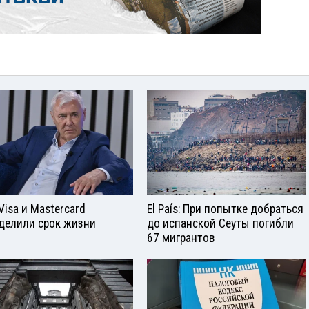
Visа и Mastercard
El País: При попытке добраться
делили срок жизни
до испанской Сеуты погибли
67 мигрантов