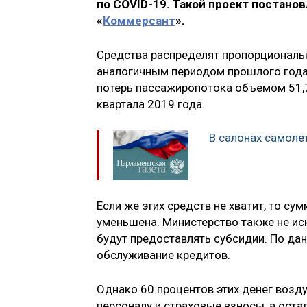
по COVID-19. Такой проект постано
«
Коммерсант
».
Средства распределят пропорциональ
аналогичным периодом прошлого года.
потерь пассажиропотока объемом 51,7
квартала 2019 года.
В салонах самолё
Если же этих средств не хватит, то с
уменьшена. Министерство также не иск
будут предоставлять субсидии. По дан
обслуживание кредитов.
Однако 60 процентов этих денег возд
персоналу и страховые взносы, а ост