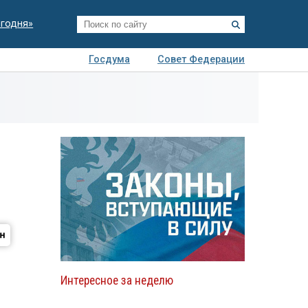
егодня»
Госдума
Совет Федерации
я
Авто
Недвижимость
Технологии
иза
Интересное за неделю