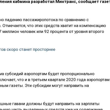
вления кабмина разработал Минтранс, сообщает газе
но падению пассажиропотока по сравнению с
 Отмечается, что этих средств хватит на компенсацию
 миллион человек или 92 процента от уровня второго
тов скоро станет просторнее
умма субсидий аэропортам будет пропорционально
лючает, что и в третьем квартале 2020 года аэропортам
ным газеты. Эти субсидии могут направить на
ушные гавани должны будут направить на зарплаты
альную часть выделенных средств уже на содержание