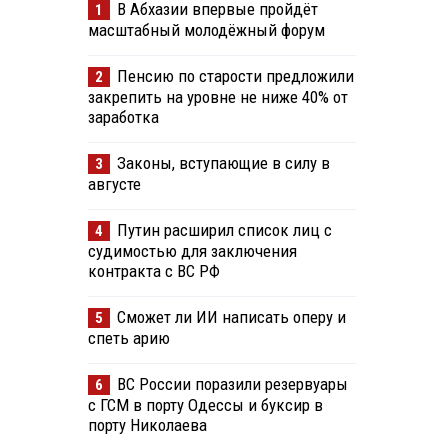
В Абхазии впервые пройдёт
1
масштабный молодёжный форум
Пенсию по старости предложили
2
закрепить на уровне не ниже 40% от
заработка
Законы, вступающие в силу в
3
августе
Путин расширил список лиц с
4
судимостью для заключения
контракта с ВС РФ
Сможет ли ИИ написать оперу и
5
спеть арию
ВС России поразили резервуары
6
с ГСМ в порту Одессы и буксир в
порту Николаева