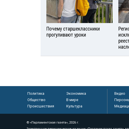
Почему старшеклассники
Реги
прогуливают уроки
искл
реес
насл
Политика
Экономика
Видео
Общество
В мире
Персон
Происшествия
Культура
Медиац
© «Парламентская газета», 2026 г.
Электронное периодическое издание «Парламентская газета» за