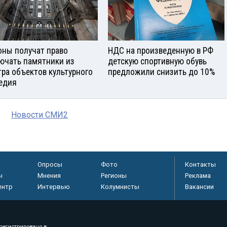
оны получат право
НДС на произведенную в РФ
ючать памятники из
детскую спортивную обувь
тра объектов культурного
предложили снизить до 10%
едия
Новости СМИ2
Опросы
Фото
Контакты
ы
Мнения
Регионы
Реклама
ентр
Интервью
Колумнисты
Вакансии
регистрировано в